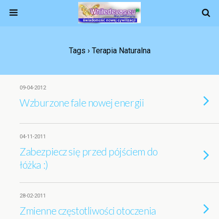
Tags › Terapia Naturalna
09-04-2012
Wzburzone fale nowej energii
04-11-2011
Zabezpiecz się przed pójściem do
łóżka :)
28-02-2011
Zmienne częstotliwości otoczenia