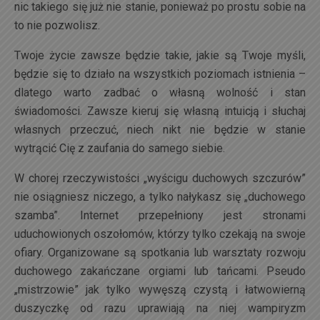
nic takiego się już nie stanie, ponieważ po prostu sobie na
to nie pozwolisz.
Twoje życie zawsze będzie takie, jakie są Twoje myśli,
będzie się to działo na wszystkich poziomach istnienia –
dlatego warto zadbać o własną wolność i stan
świadomości. Zawsze kieruj się własną intuicją i słuchaj
własnych przeczuć, niech nikt nie będzie w stanie
wytrącić Cię z zaufania do samego siebie.
W chorej rzeczywistości „wyścigu duchowych szczurów”
nie osiągniesz niczego, a tylko nałykasz się „duchowego
szamba”. Internet przepełniony jest stronami
uduchowionych oszołomów, którzy tylko czekają na swoje
ofiary. Organizowane są spotkania lub warsztaty rozwoju
duchowego zakańczane orgiami lub tańcami. Pseudo
„mistrzowie” jak tylko wywęszą czystą i łatwowierną
duszyczkę od razu uprawiają na niej wampiryzm