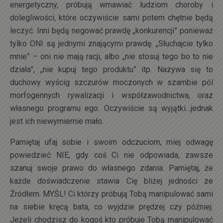
energetyczny, próbują wmawiać ludziom choroby i
dolegliwości, które oczywiście sami potem chętnie będą
leczyć. Inni będą negować prawdę „konkurencji” ponieważ
tylko ONI są jednymi znającymi prawdę. „Słuchajcie tylko
mnie” – oni nie mają racji, albo „nie stosuj tego bo to nie
działa”, „nie kupuj tego produktu” itp. Nazywa się to
duchowy wyścig szczurów moczonych w szambie pól
morfogennych rywalizacji i współzawodnictwa, oraz
własnego programu ego. Oczywiście są wyjątki…jednak
jest ich niewymiernie mało.
Pamiętaj ufaj sobie i swoim odczuciom, miej odwagę
powiedzieć NIE, gdy coś Ci nie odpowiada, zawsze
szanuj swoje prawo do własnego zdania. Pamiętaj, że
każde doświadczenie stawia Cię bliżej jedności ze
Źródłem. MYŚL! Ci którzy próbują Tobą manipulować sami
na siebie kręcą bata, co wyjdzie prędzej czy później.
Jeżeli chodzisz do kogoś kto próbuje Tobą manipulować