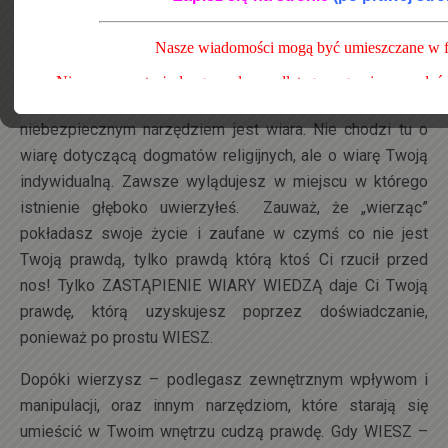
prawdziwego Boskiego Ja.
Zawsze kiedy starasz się przekonać siebie do czegoś –
doświadczasz. Tylko od Ciebie zależy jak długo to
doświadczanie potrwa. Wbrew pozorom bardzo
niebezpiecznym narzędziem jest wiara. Nie chodzi tu o
wiarę dotyczącą dogmatów religijnych, ale o wiarę Twoją
indywidualną. Zawsze wylądujesz w miejscu w którego
istnienie głęboko uwierzyłeś. Zauważ, że „wierząc”
pokładasz swoje życie i zaufane w czymś co nie jest
Twoją prawdą, tylko prawdą którą ktoś Ci rzucił przed
nos! Tylko ZASTĄPIENIE WIARY WIEDZĄ daje Ci Twoją
prawdę, którą uzyskujesz poprzez doświadczanie,
ponieważ po prostu WIESZ.
Dopóki wierzysz – podlegasz zewnętrznym wpływom i
manipulacji, oraz innym narzędziom, które starają się
umieścić w Twoim wnętrzu cudzą prawdę. Gdy WIESZ –