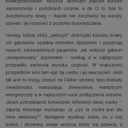
kolekcjonerstwem. Możesz skończyć pięćset kursów
samorozwoju i podobnych rocznie, a da Ci to tyle to
zeszłoroczny śnieg – dopóki nie zaczniesz tej wiedzy
używać i jej rozumieć z poziomu doświadczania.
Istnieją ludzie, który „zaliczyli” dziesiątki kursów, ściany
ich gabinetów ozdabia mnóstwo dyplomów i przyjmują
nowych, nieświadomych pacjentów. Jak widzisz gabinet
„wytapetowany” dyplomami – uciekaj, a w najlepszym
przypadku zachowaj wysoką czujność. W większości
przypadków wisi tam ego tej osoby i jej nauczycieli. Jeśli
tak jest to mogą czekać na Ciebie rarytasy typu blokady
świadomości, manipulacja, zniewolenie, wampiryzm
energetyczny a w najlepszym razie podłączenia astralne.
Jeżeli potrzebujesz koniecznie referencji danej osoby –
zapytaj własnego wyższego Ja „czy ta osoba jest dla
mnie właściwą?”. Następnie wyobraź sobie, że u niej
jesteś i obserwuj swoje uczucia, które się pojawią, a