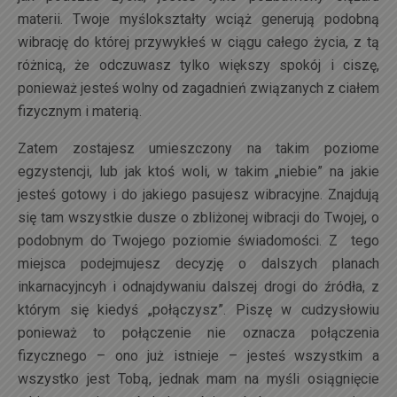
materii. Twoje myślokształty wciąż generują podobną
wibrację do której przywykłeś w ciągu całego życia, z tą
różnicą, że odczuwasz tylko większy spokój i ciszę,
ponieważ jesteś wolny od zagadnień związanych z ciałem
fizycznym i materią.
Zatem zostajesz umieszczony na takim poziome
egzystencji, lub jak ktoś woli, w takim „niebie” na jakie
jesteś gotowy i do jakiego pasujesz wibracyjne. Znajdują
się tam wszystkie dusze o zbliżonej wibracji do Twojej, o
podobnym do Twojego poziomie świadomości. Z tego
miejsca podejmujesz decyzję o dalszych planach
inkarnacyjncyh i odnajdywaniu dalszej drogi do źródła, z
którym się kiedyś „połączysz”. Piszę w cudzysłowiu
ponieważ to połączenie nie oznacza połączenia
fizycznego – ono już istnieje – jesteś wszystkim a
wszystko jest Tobą, jednak mam na myśli osiągnięcie