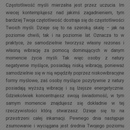
Częstotliwość myśli mierzalna jest przez uczucia. Im
wiecej kontemplujesz nad jakimś zagadnieniem, tym
bardziej Twoja czętotliwość dostraja się do częstotliwości
Twoich myśli. Dzieje się to na szeroką skalę – jak na
poziomie chwili, tak i na poziomie lat. Oznacza to w
praktyce, że samodzielnie tworzysz własny rezonas i
własną wibrację za pomocą dominujących w danym
momencie życia myśli. Tak więc osoby z natury
negatywnie myślące, posiadają niską wibrację, ponieważ
samodzielnie się w nią wpędziły poprzez niskowibracyjne
formy myślowe, zaś osoby myślące pozytywnie z natury
posiadają wyższą wibrację i są lżejsze energetycznie.
Gdziekolwiek koncentrujesz swoją świadomość, w tym
samym momencie znajdujesz się dokładnie w tej
rzeczywistości którą stwarzasz. Dzieje się to na
przestrzeni całej inkarnacji. Pewnego dnia następuje
zsumowanie i wyciągana jest średnia Twojego poziomu