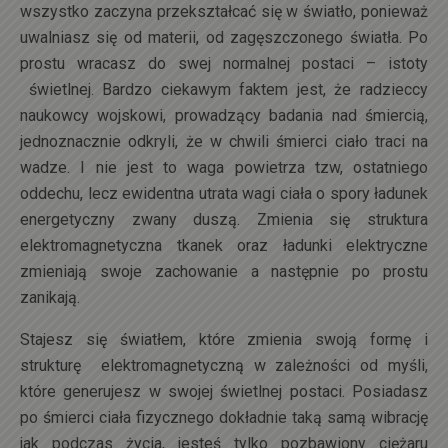
wszystko zaczyna przekształcać się w światło, ponieważ
uwalniasz się od materii, od zagęszczonego światła. Po
prostu wracasz do swej normalnej postaci – istoty
świetlnej. Bardzo ciekawym faktem jest, że radzieccy
naukowcy wojskowi, prowadzący badania nad śmiercią,
jednoznacznie odkryli, że w chwili śmierci ciało traci na
wadze. I nie jest to waga powietrza tzw, ostatniego
oddechu, lecz ewidentna utrata wagi ciała o spory ładunek
energetyczny zwany duszą. Zmienia się struktura
elektromagnetyczna tkanek oraz ładunki elektryczne
zmieniają swoje zachowanie a następnie po prostu
zanikają.
Stajesz się światłem, które zmienia swoją formę i
strukturę elektromagnetyczną w zależności od myśli,
które generujesz w swojej świetlnej postaci. Posiadasz
po śmierci ciała fizycznego dokładnie taką samą wibrację
jak podczas życia, jesteś tylko pozbawiony ciężaru