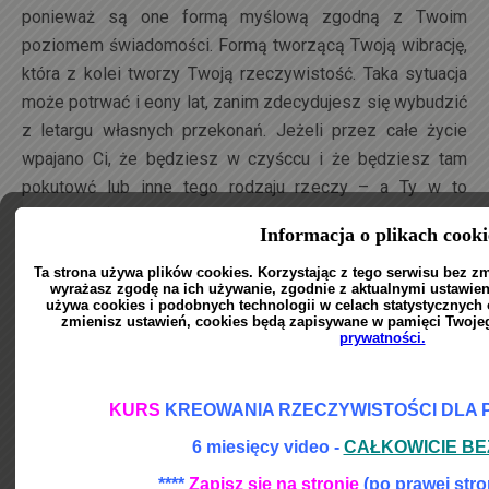
ponieważ są one formą myślową zgodną z Twoim
poziomem świadomości. Formą tworzącą Twoją wibrację,
która z kolei tworzy Twoją rzeczywistość. Taka sytuacja
może potrwać i eony lat, zanim zdecydujesz się wybudzić
z letargu własnych przekonań. Jeżeli przez całe życie
wpajano Ci, że będziesz w czyśccu i że będziesz tam
pokutowć lub inne tego rodzaju rzeczy – a Ty w to
wierzysz (co jest jednoznaczne z faktem, że jest to
Twoim przekonaniem) – dokładnie tam się znajdziesz po
śmierci i będziesz doświadczać własnych przekonań. A w
zasadzie nie własnych, tylko tych, które dałeś sobie
władować do głowy podczas ostatniego wcielenia.
Wszelkie nauki wpajane milionom ludzi i stające się
Twoim przekonaniem są punktem finalnym, mającym na
celu pozbawianie Cię światła własnej tożsamości.
Będziesz więziony w nich tak długo, dopóki nie
odnajdziesz na powrót właściwej ścieżki od własnego