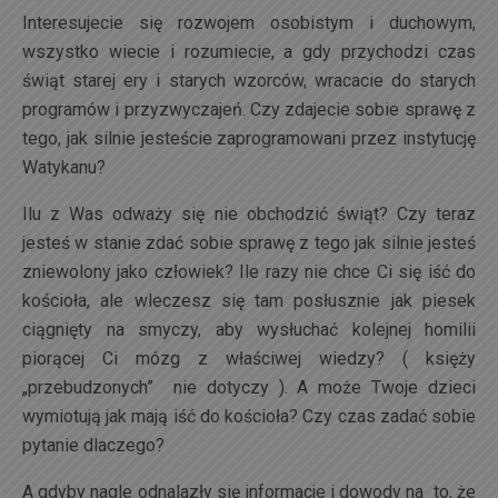
Interesujecie się rozwojem osobistym i duchowym,
wszystko wiecie i rozumiecie, a gdy przychodzi czas
świąt starej ery i starych wzorców, wracacie do starych
programów i przyzwyczajeń. Czy zdajecie sobie sprawę z
tego, jak silnie jesteście zaprogramowani przez instytucję
Watykanu?
Ilu z Was odważy się nie obchodzić świąt? Czy teraz
jesteś w stanie zdać sobie sprawę z tego jak silnie jesteś
zniewolony jako człowiek? Ile razy nie chce Ci się iść do
kościoła, ale wleczesz się tam posłusznie jak piesek
ciągnięty na smyczy, aby wysłuchać kolejnej homilii
piorącej Ci mózg z właściwej wiedzy? ( księży
„przebudzonych” nie dotyczy ). A może Twoje dzieci
wymiotują jak mają iść do kościoła? Czy czas zadać sobie
pytanie dlaczego?
A gdyby nagle odnalazły się informacje i dowody na to, że