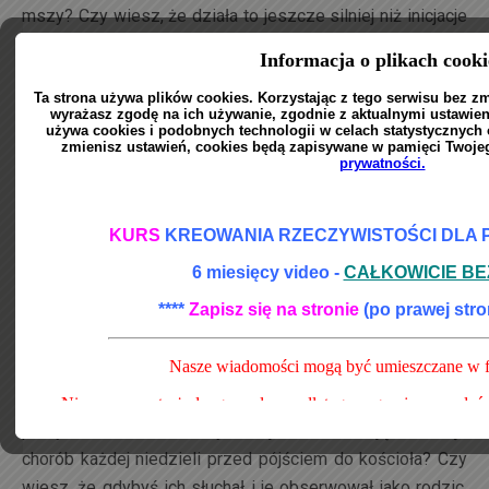
mszy? Czy wiesz, że działa to jeszcze silniej niż inicjacje
w cokolwiek? Poczytaj mszał a dowiesz się jasności. Czy
teraz widzisz jak wielkie zniewolenie rzucono w Twoją
rzeczywistość? Czy wiesz, że przyjąłeś to zniewolenie
jako noworodek bez Twojej zgody i wiedzy? Nie wiesz
jak? Czy dałeś się ochrzcić?
Czy naprawdę myślisz że istnieje tylko jedna droga do
jedności ze Źródłem, poprzez bramy kościołów? Czy
jesteś niedorozwinietą duchowo i intelektualnie istotą i
nie potrafisz samemu odnaleźć w sobie Źródła i prawdy?
Czy potrzebujesz być jednak marionetką, która porusza
kończynami w sposób w jaki jej zagrają z ambony? Po co
zatem interesujesz się samorozwojem skoro powielasz
stare programy starej ery? Czy nie masz odwagi
pomysleć samemu? Czy Twoje dzieci mają dziesięć
chorób każdej niedzieli przed pójściem do kościoła? Czy
wiesz, że gdybyś ich słuchał i je obserwował jako rodzic,