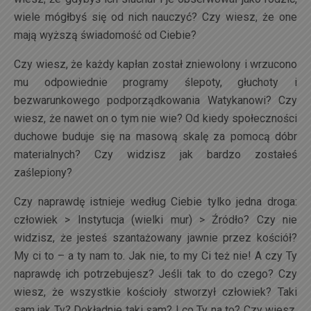
wiele mógłbyś się od nich nauczyć? Czy wiesz, że one
mają wyższą świadomość od Ciebie?
Czy wiesz, że każdy kapłan został zniewolony i wrzucono
mu odpowiednie programy ślepoty, głuchoty i
bezwarunkowego podporządkowania Watykanowi? Czy
wiesz, że nawet on o tym nie wie? Od kiedy społeczności
duchowe buduje się na masową skalę za pomocą dóbr
materialnych? Czy widzisz jak bardzo zostałeś
zaślepiony?
Czy naprawdę istnieje według Ciebie tylko jedna droga:
człowiek > Instytucja (wielki mur) > Źródło? Czy nie
widzisz, że jesteś szantażowany jawnie przez kościół?
My ci to – a ty nam to. Jak nie, to my Ci też nie! A czy Ty
naprawdę ich potrzebujesz? Jeśli tak to do czego? Czy
wiesz, że wszystkie kościoły stworzył człowiek? Taki
sam jak Ty? Dokładnie taki sam? I co Ty na to? Czy wiesz,