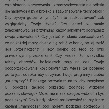
cała historia ukrzyżowania i zmartwychwstania nie odbyła
się naprawdę a pyła projekcją zaawansowanej technologii?
Czy byłbyś gotów z tym żyć i to zaakceptować? Jak
wyglądałoby Twoje życie? Czy jesteś w stanie
zaakceptować, że przyjmując każdy sakrament pogrążasz
swoje zniewolenie? Czy jesteś w stanie zaakceptować,
że na każdej mszy dajesz się robić w konia, bo jej treść
jest „przeinaczona” i leży daleko od tego co było
prawdziwym przesłaniem? Czy wiesz, że wszystkie
teksty obrzędów kościelnych mają na celu Twoje
podporządkowanie kościołowi? Czy wiesz, że popielec
po to jest co roku, aby utrzymać Twoje programy i ciebie
„na smyczy”? Dlaczego pozwalasz na to, aby zamykano
Ci podczas takiego obrządku zdolność widzenia
pozazmysłowego? Może nie masz czegoś widzieć i być
posłusznym? Czy kiedykolwiek analizowałeś teksty, które
kapłani „mamroczą” pod nosem podczas obrzędów i