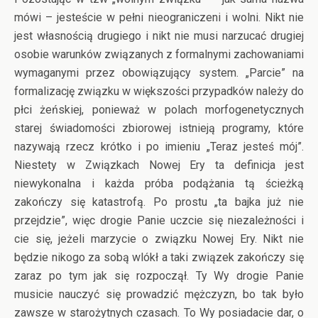
mówi – jesteście w pełni nieograniczeni i wolni. Nikt nie
jest własnością drugiego i nikt nie musi narzucać drugiej
osobie warunków związanych z formalnymi zachowaniami
wymaganymi przez obowiązujący system. „Parcie” na
formalizację związku w większości przypadków należy do
płci żeńskiej, ponieważ w polach morfogenetycznych
starej świadomości zbiorowej istnieją programy, które
nazywają rzecz krótko i po imieniu „Teraz jesteś mój”.
Niestety w Związkach Nowej Ery ta definicja jest
niewykonalna i każda próba podążania tą ścieżką
zakończy się katastrofą. Po prostu „ta bajka już nie
przejdzie”, więc drogie Panie uczcie się niezależności i
cie się, jeżeli marzycie o związku Nowej Ery. Nikt nie
będzie nikogo za sobą wlókł a taki związek zakończy się
zaraz po tym jak się rozpoczął. Ty Wy drogie Panie
musicie nauczyć się prowadzić mężczyzn, bo tak było
zawsze w starożytnych czasach. To Wy posiadacie dar, o