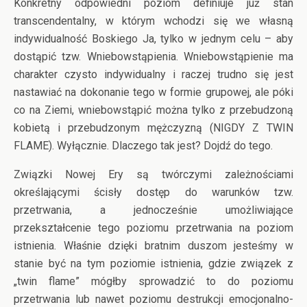
Konkretny odpowiedni poziom definiuje już stan
transcendentalny, w którym wchodzi się we własną
indywidualność Boskiego Ja, tylko w jednym celu – aby
dostąpić tzw. Wniebowstąpienia. Wniebowstąpienie ma
charakter czysto indywidualny i raczej trudno się jest
nastawiać na dokonanie tego w formie grupowej, ale póki
co na Ziemi, wniebowstąpić można tylko z przebudzoną
kobietą i przebudzonym mężczyzną (NIGDY Z TWIN
FLAME). Wyłącznie. Dlaczego tak jest? Dojdź do tego.
Związki Nowej Ery są twórczymi zależnościami
określającymi ścisły dostęp do warunków tzw.
przetrwania, a jednocześnie umożliwiające
przekształcenie tego poziomu przetrwania na poziom
istnienia. Właśnie dzięki bratnim duszom jesteśmy w
stanie być na tym poziomie istnienia, gdzie związek z
„twin flame” mógłby sprowadzić to do poziomu
przetrwania lub nawet poziomu destrukcji emocjonalno-