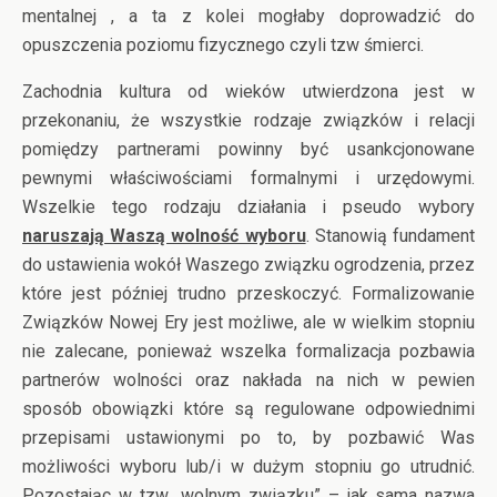
mentalnej , a ta z kolei mogłaby doprowadzić do
opuszczenia poziomu fizycznego czyli tzw śmierci.
Zachodnia kultura od wieków utwierdzona jest w
przekonaniu, że wszystkie rodzaje związków i relacji
pomiędzy partnerami powinny być usankcjonowane
pewnymi właściwościami formalnymi i urzędowymi.
Wszelkie tego rodzaju działania i pseudo wybory
naruszają Waszą wolność wyboru
. Stanowią fundament
do ustawienia wokół Waszego związku ogrodzenia, przez
które jest później trudno przeskoczyć. Formalizowanie
Związków Nowej Ery jest możliwe, ale w wielkim stopniu
nie zalecane, ponieważ wszelka formalizacja pozbawia
partnerów wolności oraz nakłada na nich w pewien
sposób obowiązki które są regulowane odpowiednimi
przepisami ustawionymi po to, by pozbawić Was
możliwości wyboru lub/i w dużym stopniu go utrudnić.
Pozostając w tzw „wolnym związku” – jak sama nazwa