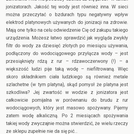
jonizatorach. Jakość tej wody jest również inna. W sieci
można przeczytać o bzdurach typu negatywny wpływ
elektrod platynowych używanych do jonizacji na zdrowie.
Mają one tylko na celu odwiedzenie Cię od zakupu takiego
urządzenia. Możesz łatwo sprawdzić jak wygląda zwykły
filtr do wody za dziesięć złotych po miesiącu używania,
podłączony do wodociągowego przyłącza wody – jest
przesiąknięty rdzą z rur – rdzawoczerwony (!) – a
większość ludzi pije taką wodę – niefiltrowaną. Więc
skoro składnikiem ciała ludzkiego są również metale
szlachetne (w tym platyna), skąd pomysł że platyna jest
szkodliwa? Jej zwartość w wodzie z jonizatora jest
całkowicie pomijalna w porównaniu do brudu z rur
wodociągowych, który jest masowo spożywany. Pijemy
zatem wodę alkaliczną. Po 2 miesiącach spożywania
takiej wody zwyczajnie można stwierdzić, że wielu rzeczy
ze sklepu zupełnie nie da się pić…