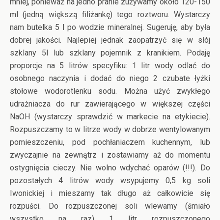
mniej, ponieważ na jedno pranie zużywamy około 120-150
ml (jedną większą filiżankę) tego roztworu. Wystarczy
nam butelka 5 l po wodzie mineralnej. Sugeruję, aby była
dobrej jakości. Najlepiej jednak zaopatrzyć się w słój
szklany 5l lub szklany pojemnik z kranikiem. Podaję
proporcje na 5 litrów specyfiku: 1 litr wody odlać do
osobnego naczynia i dodać do niego 2 czubate łyżki
stołowe wodorotlenku sodu. Można użyć zwykłego
udrażniacza do rur zawierającego w większej części
NaOH (wystarczy sprawdzić w markecie na etykiecie).
Rozpuszczamy to w litrze wody w dobrze wentylowanym
pomieszczeniu, pod pochłaniaczem kuchennym, lub
zwyczajnie na zewnątrz i zostawiamy aż do momentu
ostygnięcia cieczy. Nie wolno wdychać oparów (!!!). Do
pozostałych 4 litrów wody wsypujemy 0,5 kg soli
Iwonickiej i mieszamy tak długo aż całkowicie się
rozpuści. Do rozpuszczonej soli wlewamy (śmiało
wszystko na raz) 1 litr rozpuszczonego