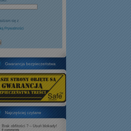
isko:
adzam się z
yką Prywatności
Gwarancja bezpieczeństwa
Najczęściej czytane
Brak obfitości ? – Usuń blokady!
0 comments