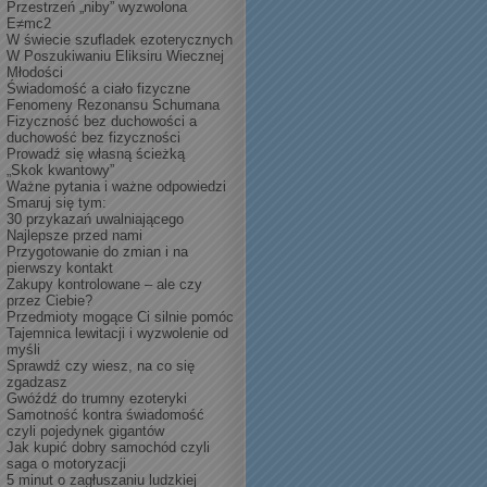
Przestrzeń „niby” wyzwolona
E≠mc2
W świecie szufladek ezoterycznych
W Poszukiwaniu Eliksiru Wiecznej
Młodości
Świadomość a ciało fizyczne
Fenomeny Rezonansu Schumana
Fizyczność bez duchowości a
duchowość bez fizyczności
Prowadź się własną ścieżką
„Skok kwantowy”
Ważne pytania i ważne odpowiedzi
Smaruj się tym:
30 przykazań uwalniającego
Najlepsze przed nami
Przygotowanie do zmian i na
pierwszy kontakt
Zakupy kontrolowane – ale czy
przez Ciebie?
Przedmioty mogące Ci silnie pomóc
Tajemnica lewitacji i wyzwolenie od
myśli
Sprawdź czy wiesz, na co się
zgadzasz
Gwóźdź do trumny ezoteryki
Samotność kontra świadomość
czyli pojedynek gigantów
Jak kupić dobry samochód czyli
saga o motoryzacji
5 minut o zagłuszaniu ludzkiej