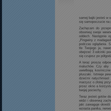
samej bajki jesteś w 
się samopoczucie na g
Zachęcam do przepro
obserwuj swoje wewnę
oddech. Następnie og
„Pingwiny z madagask
podczas oglądania. Sz
tle Twojego ja, naw
obejrzeć 3 odcinki po
się czujesz po półgod
A teraz proszę odpow
maluchów. Czy aby 
uwielbiają kosmiczne 
pluszaki. Istnieje p
dziećmi natychmiast p
marzysz o złotej prz
przez okno a korzysta
twojej pociechy.
Teraz jesteś gotów do
widzi i obserwuj zach
jaki zareaguje okreś
wzrasta panika, nerwo