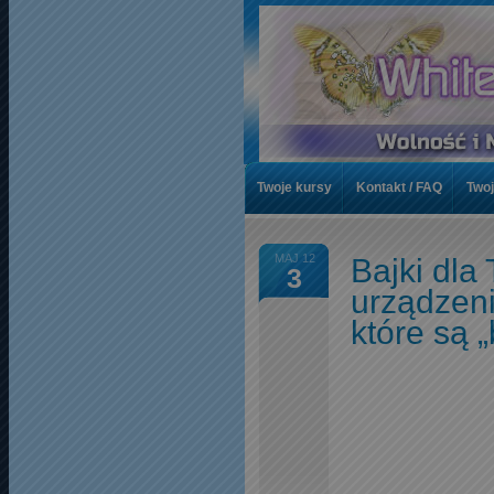
Twoje kursy
Kontakt / FAQ
Twoj
Artykuły
Artykuły Chronione
T
MAJ 12
Bajki dla 
3
Listy czytelników
Przekaż Darowi
urządzeni
które są „