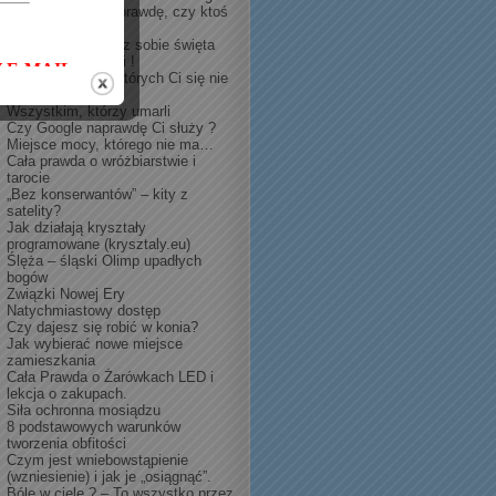
Czy chorujesz naprawdę, czy ktoś
Ci to wmówił?
Bądź guru – stwórz sobie święta
MATRIX Cię Więzi !
Konsekwencje o których Ci się nie
śniło
Wszystkim, którzy umarli
Czy Google naprawdę Ci służy ?
Miejsce mocy, którego nie ma…
Cała prawda o wróżbiarstwie i
tarocie
„Bez konserwantów” – kity z
satelity?
Jak działają kryształy
programowane (krysztaly.eu)
Ślęża – śląski Olimp upadłych
bogów
Związki Nowej Ery
Natychmiastowy dostęp
Czy dajesz się robić w konia?
Jak wybierać nowe miejsce
zamieszkania
Cała Prawda o Żarówkach LED i
lekcja o zakupach.
Siła ochronna mosiądzu
8 podstawowych warunków
tworzenia obfitości
Czym jest wniebowstąpienie
(wzniesienie) i jak je „osiągnąć”.
Bóle w ciele ? – To wszystko przez