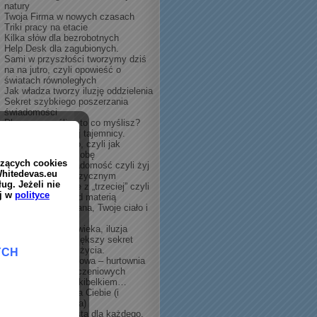
natury
Twoja Firma w nowych czasach
Triki pracy na etacie
Kilka słów dla bezrobotnych
Help Desk dla zagubionych.
Sami w przyszłości tworzymy dziś
na na jutro, czyli opowieść o
światach równoległych
Jak władza tworzy iluzję oddzielenia
Sekret szybkiego poszerzania
świadomości
Dlaczego myślisz to co myślisz?
Ujawnienie wielkiej tajemnicy.
Twoje własne ciało, czyli jak
tworzysz swoją osobę
Umysł kontra świadomość czyli żyj
wiecznie w ciele fizycznym
Sposób na wyjście z „trzeciej” czyli
świadomość ponad materią
Rezonans Schumana, Twoje ciało i
co z nami będzie
Pochodzenie człowieka, iluzja
oddzielenia | Największy sekret
dostatku i radości życia.
Świadomość zbiorowa – hurtownia
materiałów wykończeniowych
Po zakupach nad kibelkiem…
Kolejny prezent dla Ciebie (i
Twojego komputera)
Bezcenny dar – lista dla każdego.