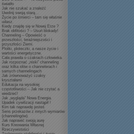
światło
Jak nie szukać a znaleźć
Uwolnij swoją starą…
Życie po śmierci – tam się właśnie
udasz.
Kiedy znajdę się w Nowej Erze ?
Brak obfitości ? – Usuń blokady!
Channeling – Opowieść o
przeszłości, teraźniejszości i
przyszłości Ziemi.
Plotki, ploteczki, a nasze życie i
wartości energetyczne.
Cała prawda o czakrach człowieka.
Jak rozpoznać „niski” channeling
oraz kilka słów o channelerach i
samych channelingach
Jak zrównoważyć czakry
kryształami
Edukacja na wysokiej
częstotliwości – Jak nie czytać a
wiedzieć!
Jak „wygląda” Nowa Energia.
Upadek cywilizacji nastąpił !
Kim tak naprawdę jesteś
Sens przekazów z innych wymiarów
(channelingów).
Jak naprawić swoją aurę
Kurs Kreowania Własnej
Rzeczywistości
Zachowanie stabilności i życie