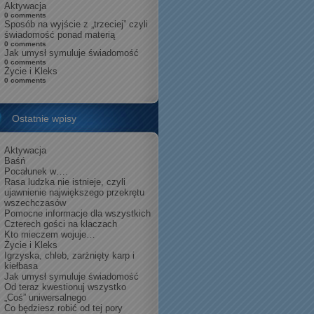
Aktywacja
0 comments
Sposób na wyjście z „trzeciej” czyli
świadomość ponad materią
0 comments
Jak umysł symuluje świadomość
0 comments
Życie i Kleks
0 comments
Ostatnie wpisy
Aktywacja
Baśń
Pocałunek w….
Rasa ludzka nie istnieje, czyli
ujawnienie największego przekrętu
wszechczasów
Pomocne informacje dla wszystkich
Czterech gości na klaczach
Kto mieczem wojuje…
Życie i Kleks
Igrzyska, chleb, zarżnięty karp i
kiełbasa
Jak umysł symuluje świadomość
Od teraz kwestionuj wszystko
„Coś” uniwersalnego
Co będziesz robić od tej pory