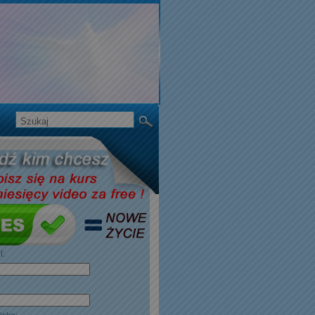
il:
ę: