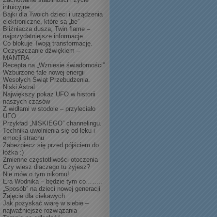
intuicyjne.
Bajki dla Twoich dzieci i urządzenia
elektroniczne, które są „be”
Bliźniacza dusza, Twin flame –
najprzydatniejsze informacje
Co blokuje Twoją transformację.
Oczyszczanie dźwiękiem –
MANTRA
Recepta na „Wzniesie świadomości”
Wzburzone fale nowej energii
Wesołych Świąt Przebudzenia.
Niski Astral
Największy pokaz UFO w historii
naszych czasów
Z widłami w stodole – przyleciało
UFO
Przykład „NISKIEGO” channelingu.
Technika uwolnienia się od lęku i
emocji strachu
Zabezpiecz się przed pójściem do
łóżka :)
Zmienne częstotliwości otoczenia
Czy wiesz dlaczego tu żyjesz?
Nie mów o tym nikomu!
Era Wodnika – będzie tym co……..
„Sposób” na dzieci nowej generacji
Zajęcie dla ciekawych
Jak pozyskać wiarę w siebie –
najważniejsze rozwiązania