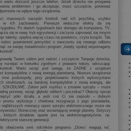
 warto dorzucić jeszcze telefon. Jeżeli dziecko nie przejawia
owania problemem i go akceptuje, masz szczęście, ponieważ
dpornione na wpływ tego urządzenia.
ci masowych narzędzi kontroli nad ich psychiką, szybko
y w ich zachowaniu. Pierwsze widoczne efekty da się
tygodniu. Po dwóch tygodniach bez dostępu do komputera, TV,
łącza się w nowy tryb egzystencji i zaczyna zajmować się innymi
je talenty, spędza więcej czasu na powietrzu, czyta książki. Tak
 rodzic powinienieś pomyśleć o nauczeniu się nowego odbioru
sunąć ze swojej świadomości program „święty spokój wspomagany
ontroli”.
naprawdę Twoim celem jest radość i szczęście Twojego dziecka,
ię rozwijać w kierunku zgodnym z prawami natury, odrzucając
 kontroli. Warto wziąć pod uwagę, że ŻADNE z urządzeń
jest kompatybilne z nową energią planetarną. Nowsze urządzenia
 inne podzespoły, przy projektowaniu których wykorzystano
ch strukturach, są bardziej kompatybilne z nową energią, ale
KODLIWE. Zatem jeśli myślisz o zmianie sprzętu – może
upełną przerwę, wziąć głęboki oddech i poczekać? Obecny sprzęt
iężyć póki działa, a jeśli coś Ci sie zepsuło – dobrym
 prostu utylizacja i chwilowa rezygnacja z jego posiadania,
 najbliższych miesięcy sporo sprzętu elektronicznego może nie
tywności Słonecznej oraz wzrastającej energii planety. Dotyczy
, których działanie oparte jest na elektromagnetyźmie, np.
elektryczne starszej generacji.
 obejrzenia serii odcinków programu „Dzieci reagują na”,