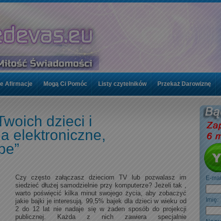
e Afirmacje
Mogą Ci Pomóc
Listy czytelników
Przekaż Darowiznę
woje kursy
Kontakt / FAQ
Twoje Afirmacje
Mogą Ci Pomóc
Twoich dzieci i
znę
Topics
a elektroniczne,
be”
Czy często załączasz dzieciom TV lub pozwalasz im
E-ma
siedzieć dłużej samodzielnie przy komputerze? Jeżeli tak ,
warto poświęcić kilka minut swojego życia, aby zobaczyć
Imi
jakie bajki je interesują. 99,5% bajek dla dzieci w wieku od
2 do 12 lat nie nadaje się w żaden sposób do projekcji
publicznej. Każda z nich zawiera specjalnie