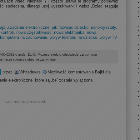
potalach video. Niestety YT często usuwa te programy ponieważ
ć społeczną, dlatego użyj wyszukiwarki i wpisz „Dzieci reagują
ają urzadznia elektroniczne
,
jak rozwijać dziecko
,
nanokryształy
,
kontroli
,
nowa częstotliwość
,
nowa elektronika
,
nowa
 komputera na zachowanie
,
wpływ telefonu na dziecko
,
wpływ TV
3-05-2012 o godz. 11:41. Mozesz sledzic odpowiedzi za pomoca
entarze i pingi sa obecnie zamkniete.
przez
Whitedevas
Możliwość komentowania
Bajki dla
enia elektroniczne, które są „be”
została wyłączona
Comments are closed.