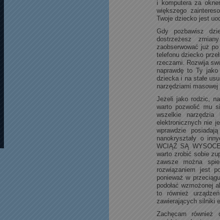
i komputera za oknem
większego zainteres
Twoje dziecko jest uo
Gdy pozbawisz dzie
dostrzeżesz zmian
zaobserwować już po 
telefonu dziecko prze
rzeczami. Rozwija swo
naprawdę to Ty jako
dziecka i na stałe u
narzędziami masowej k
Jeżeli jako rodzic, 
warto pozwolić mu s
wszelkie narzędzia
elektronicznych nie 
wprawdzie posiadają
nanokryształy o inny
WCIĄŻ SĄ WYSOCE SZ
warto zrobić sobie z
zawsze można spien
rozwiązaniem jest po
ponieważ w przeciągu
podołać wzmożonej ak
to również urządzeń
zawierających silniki 
Zachęcam również do