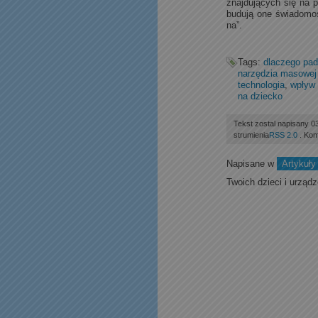
znajdujących się na 
budują one świadomoś
na”.
Tags:
dlaczego pad
narzędzia masowej 
technologia
,
wpływ
na dziecko
Tekst zostal napisany 0
strumienia
RSS 2.0
. Kom
Napisane w
Artykuły
Twoich dzieci i urządz