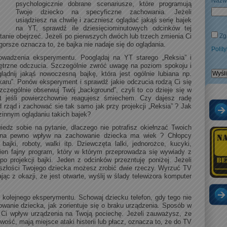
Nazw
psychologicznie dobrane scenariusze, które programują
Twoje dziecko na specyficzne zachowania. Jeżeli
usiądziesz na chwilę i zaczniesz oglądać jakąś serię bajek
na YT, sprawdź ile dziesięciominutowych odcinków tej
stanie obejrzeć. Jeżeli po pierwszych dwóch lub trzech zmienia Ci
Zg
orsze oznacza to, że bajka nie nadaje się do oglądania.
Polit
wadzenia eksperymentu. Pooglądaj na YT starego „Reksia” i
trzne odczucia. Szczególnie zwróć uwagę na poziom spokoju i
lądnij jakąś nowoczesną bajkę, która jest ogólnie lubiana np.
aru”. Ponów eksperyment i sprawdź jakie odczucia rodzą Ci się
czególnie obserwuj Twój „background”, czyli to co dzieje się w
et jeśli powierzchownie reagujesz śmiechem. Czy dajesz radę
d rząd i zachować sie tak samo jak przy projekcji „Reksia” ? Jak
zinnym oglądaniu takich bajek?
iedz sobie na pytanie, dlaczego nie potrafisz okiełnzać Twoich
na pewno wpływ na zachowanie dziecka ma wiek ? Chłopcy
bajki, roboty, walki itp. Dziewczęta lalki, jednorożce, kucyki,
ewien fajny program, który w którym przeprowadza się wywiady z
o projekcji bajki. Jeden z odcinków przezntuję poniżej. Jeżeli
yszłości Twojego dziecka możesz zrobić dwie rzeczy. Wyrzuć TV
jąc z okazji, że jest otwarte, wyślij w ślady telewizora komputer
 kolejnego eksperymentu. Schowaj dziecku telefon, gdy tego nie
owanie dziecka, jak zorientuje się o braku urządzenia. Sposób w
li Ci wpływ urządzenia na Twoją pociechę. Jeżeli zauważysz, że
wość, mają miejsce ataki histerii lub płacz, oznacza to, że do TV