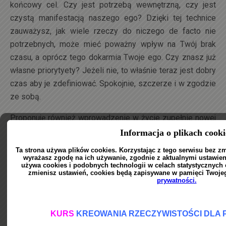
końcowy cel. Czy jest potrzebą wewnętrzną, czy jest
czystą manifestacją naszego ego? Dzięki tej technice
zauważysz, jak wiele rzeczy do niczego de facto nie
potrzebnych, może mieć poważny wpływ na Twój brak
czasu, a oprócz tego dokarmia Twoje ego. Czy znasz już
własne priorytyety? Jeżeli nie, to właśnie teraz jest dobry
czas aby je zdefiniować. Spokojnie, szczerze i w zgodzie
ze sobą.
Proponuję również wprowadzenie w życie zupełnie nowej
metody codzienności, którą oczywiście testowałem na
sobie przez ostatnie 2 lata.
Zakończ dzień bez planu na
jutro, rozpocznij jutro bez planu na dziś, zakończ dziś
bez planu na pojutrze.
Pozwól sobie na przejawienie
wyższego planu w Twoim życiu, jeżeli poważnie myślisz o
sobie w Erze Wodnika.
Fizycznie proponuję zupełnie przestać planować, a