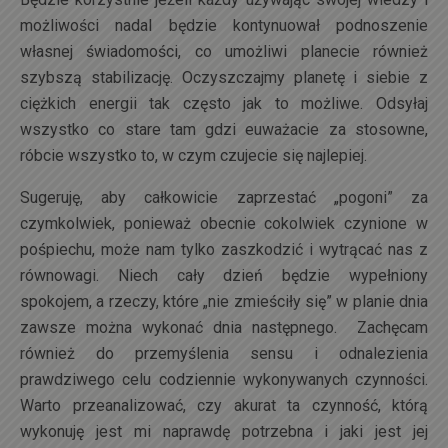
możliwości nadal będzie kontynuował podnoszenie
własnej świadomości, co umożliwi planecie również
szybszą stabilizację. Oczyszczajmy planetę i siebie z
ciężkich energii tak często jak to możliwe. Odsyłaj
wszystko co stare tam gdzi euważacie za stosowne,
róbcie wszystko to, w czym czujecie się najlepiej.
Sugeruję, aby całkowicie zaprzestać „pogoni” za
czymkolwiek, ponieważ obecnie cokolwiek czynione w
pośpiechu, może nam tylko zaszkodzić i wytrącać nas z
równowagi. Niech cały dzień będzie wypełniony
spokojem, a rzeczy, które „nie zmieściły się” w planie dnia
zawsze można wykonać dnia następnego. Zachęcam
również do przemyślenia sensu i odnalezienia
prawdziwego celu codziennie wykonywanych czynności.
Warto przeanalizować, czy akurat ta czynność, którą
wykonuję jest mi naprawdę potrzebna i jaki jest jej