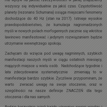
wszyscy się indywidualnie za jakiś czas. Częstotliwość
planety (rezonans Schumana) osiąga miejscami fenomeny
dochodzące do 40 Hz (stan na 2017). Istnieje wysokie
prawdopodobieństwo, że kumulacja nagromadzonych
myśli w nowych polach morfogennych zacznie się wkrótce
lawinowo manifestować i jedynym rozwiązaniem będzie
utrzymanie wewnętrzego spokoju.
Zachęcam do wzięcia pod uwagę nagminnych, szybkich
manifestacji naszych myśli w ciągu ostatnich miesięcy,
mających miejsce u wielu osób. Nadchodzące tygodnie i
lata zdecydowanie systematycznie zmieniają to w
manifestacje bardzo szybkie. Życzliwie przypominam, że
warto zwracać uwagę na swoje otoczenie, oraz w
szególności na nasze definicje ZNACZEŃ dla tego
otoczenia i dla nas samych.
Będzie korzystnie jeżeli każdy używając swojej wiedzy i