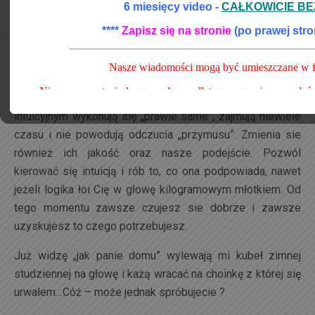
zacząć działać w zupełnie spontaniczny sposób,
prowadzony przez intuicję. Jeżeli spotkasz moment, że
nie wiesz, czym się zająć, usiądź i poczekaj chwilkę.
Następnie zadaj sobie pytanie: Na co mam teraz ochotę ?
Następnie zacznij to robić. Wbrew pozorom okaże się, że
obowiązki domowe wykonywane przy prowadzeniu
intuicyjnym wykonują się „prawie same”, zajmują niewiele
czasu i nie powodują odczucia „przymusu”. Zmienia sie
również ich jakość oraz nasze podejście. Pozwól
kierować się intuicją i rób to, co ona podpowiada, nawet
jeżeli logika łoi Cię w głowę kilogramowym młotkiem. Od
tego momentu zawsze czujesz sie dobrze i zawsze
uzyskujesz to czego potrzebujesz.
Już widzę „jak panie domu” wylewają mi kubeł zimnej
studziennej na głowę i każą wracać na choinkę z której się
urwałem…Cóż – może jednak spróbujecie ?