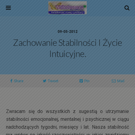
09-05-2012
Zachowanie Stabilności I Życie
Intuicyjne.
Share
Tweet
Pin
Mail
Zwracam się do wszystkich z sugestią o utrzymanie
stabilności emocjonalnej, mentalnej i psychicznej w ciągu
nadchodzących tygodni, miesięcy i lat
.
Nasza stabilność
ma wpływ na jakość rzeczywistości w jakiej znajdziemy