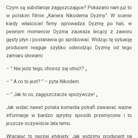
Czym są substancje zagęszczające? Pokazano nam już to
w polskim filmie „Kariera Nikodema Dyzmy”. W scenie
kiedy właściciel firmy oprowadza Dyzmę po hali, w
pewnym momencie Dyzma zauważa lecący z zaworu
gęsty płyn i postanawia go spróbować. Widząc tę sytuację
producent reaguje szybko odwodząc Dyzmę od tego
zamiaru słowami:
– ” Nie jedz tego, chcesz się otruć!? „
– ” A co to jest? ” – pyta Nikodem
– ” Jak to co, zagęszczacze spożywcze! „
Jak widać nawet polska komedia potrafi zawierać ważne
informacje w bardzo sprytny sposób przemycone i to
jeszcze oczywiście lata temu.
Wracając to naszej etykiety. Jak widzimy producent na