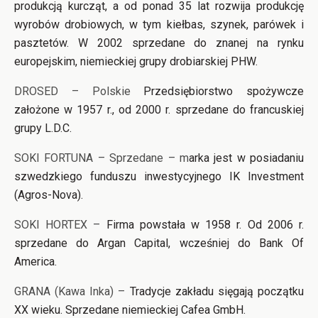
produkcją kurcząt, a od ponad 35 lat rozwija produkcję
wyrobów drobiowych, w tym kiełbas, szynek, parówek i
pasztetów. W 2002 sprzedane do znanej na rynku
europejskim, niemieckiej grupy drobiarskiej PHW.
DROSED – Polskie
Przedsiębiorstwo spożywcze
założone w 1957 r., od 2000 r. sprzedane do francuskiej
grupy L.D.C.
SOKI FORTUNA – Sprzedane – m
arka jest w posiadaniu
szwedzkiego funduszu inwestycyjnego IK Investment
(Agros-Nova).
SOKI HORTEX –
Firma powstała w 1958 r. Od 2006 r.
sprzedane do Argan Capital, wcześniej do Bank Of
America.
GRANA (Kawa Inka) –
Tradycje zakładu sięgają początku
XX wieku. Sprzedane niemieckiej Cafea GmbH.