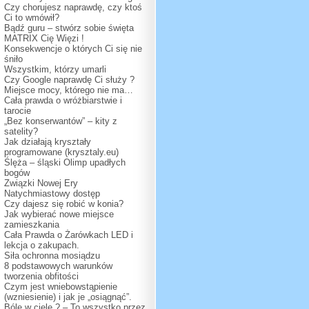
Czy chorujesz naprawdę, czy ktoś
Ci to wmówił?
Bądź guru – stwórz sobie święta
MATRIX Cię Więzi !
Konsekwencje o których Ci się nie
śniło
Wszystkim, którzy umarli
Czy Google naprawdę Ci służy ?
Miejsce mocy, którego nie ma…
Cała prawda o wróżbiarstwie i
tarocie
„Bez konserwantów” – kity z
satelity?
Jak działają kryształy
programowane (krysztaly.eu)
Ślęża – śląski Olimp upadłych
bogów
Związki Nowej Ery
Natychmiastowy dostęp
Czy dajesz się robić w konia?
Jak wybierać nowe miejsce
zamieszkania
Cała Prawda o Żarówkach LED i
lekcja o zakupach.
Siła ochronna mosiądzu
8 podstawowych warunków
tworzenia obfitości
Czym jest wniebowstąpienie
(wzniesienie) i jak je „osiągnąć”.
Bóle w ciele ? – To wszystko przez