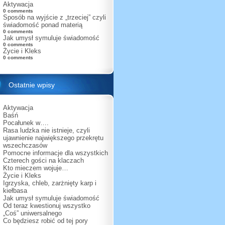
Aktywacja
0 comments
Sposób na wyjście z „trzeciej” czyli
świadomość ponad materią
0 comments
Jak umysł symuluje świadomość
0 comments
Życie i Kleks
0 comments
Ostatnie wpisy
Aktywacja
Baśń
Pocałunek w….
Rasa ludzka nie istnieje, czyli
ujawnienie największego przekrętu
wszechczasów
Pomocne informacje dla wszystkich
Czterech gości na klaczach
Kto mieczem wojuje…
Życie i Kleks
Igrzyska, chleb, zarżnięty karp i
kiełbasa
Jak umysł symuluje świadomość
Od teraz kwestionuj wszystko
„Coś” uniwersalnego
Co będziesz robić od tej pory