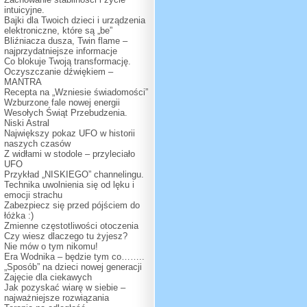
intuicyjne.
Bajki dla Twoich dzieci i urządzenia
elektroniczne, które są „be”
Bliźniacza dusza, Twin flame –
najprzydatniejsze informacje
Co blokuje Twoją transformację.
Oczyszczanie dźwiękiem –
MANTRA
Recepta na „Wzniesie świadomości”
Wzburzone fale nowej energii
Wesołych Świąt Przebudzenia.
Niski Astral
Największy pokaz UFO w historii
naszych czasów
Z widłami w stodole – przyleciało
UFO
Przykład „NISKIEGO” channelingu.
Technika uwolnienia się od lęku i
emocji strachu
Zabezpiecz się przed pójściem do
łóżka :)
Zmienne częstotliwości otoczenia
Czy wiesz dlaczego tu żyjesz?
Nie mów o tym nikomu!
Era Wodnika – będzie tym co……..
„Sposób” na dzieci nowej generacji
Zajęcie dla ciekawych
Jak pozyskać wiarę w siebie –
najważniejsze rozwiązania