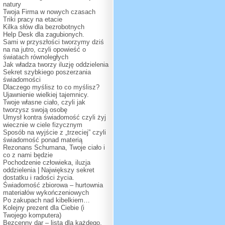
natury
Twoja Firma w nowych czasach
Triki pracy na etacie
Kilka słów dla bezrobotnych
Help Desk dla zagubionych.
Sami w przyszłości tworzymy dziś
na na jutro, czyli opowieść o
światach równoległych
Jak władza tworzy iluzję oddzielenia
Sekret szybkiego poszerzania
świadomości
Dlaczego myślisz to co myślisz?
Ujawnienie wielkiej tajemnicy.
Twoje własne ciało, czyli jak
tworzysz swoją osobę
Umysł kontra świadomość czyli żyj
wiecznie w ciele fizycznym
Sposób na wyjście z „trzeciej” czyli
świadomość ponad materią
Rezonans Schumana, Twoje ciało i
co z nami będzie
Pochodzenie człowieka, iluzja
oddzielenia | Największy sekret
dostatku i radości życia.
Świadomość zbiorowa – hurtownia
materiałów wykończeniowych
Po zakupach nad kibelkiem…
Kolejny prezent dla Ciebie (i
Twojego komputera)
Bezcenny dar – lista dla każdego.