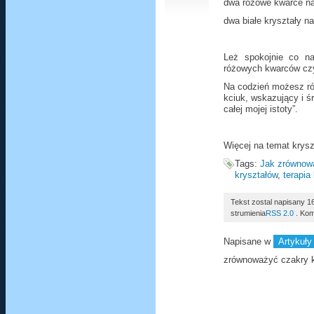
dwa różowe kwarce na 
dwa białe kryształy n
Leż spokojnie co na
różowych kwarców czy
Na codzień możesz ró
kciuk, wskazujący i ś
całej mojej istoty”.
Więcej na temat krysz
Tags:
Jak zrównow
kryształów
,
terapia
Tekst zostal napisany 1
strumienia
RSS 2.0
. Kom
Napisane w
Artykuły
zrównoważyć czakry k