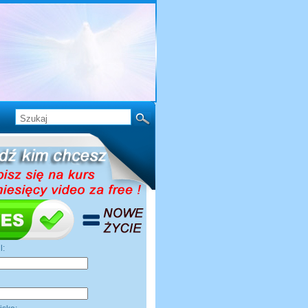
il:
ę: