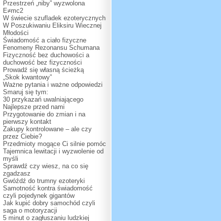
Przestrzeń „niby” wyzwolona
E≠mc2
W świecie szufladek ezoterycznych
W Poszukiwaniu Eliksiru Wiecznej
Młodości
Świadomość a ciało fizyczne
Fenomeny Rezonansu Schumana
Fizyczność bez duchowości a
duchowość bez fizyczności
Prowadź się własną ścieżką
„Skok kwantowy”
Ważne pytania i ważne odpowiedzi
Smaruj się tym:
30 przykazań uwalniającego
Najlepsze przed nami
Przygotowanie do zmian i na
pierwszy kontakt
Zakupy kontrolowane – ale czy
przez Ciebie?
Przedmioty mogące Ci silnie pomóc
Tajemnica lewitacji i wyzwolenie od
myśli
Sprawdź czy wiesz, na co się
zgadzasz
Gwóźdź do trumny ezoteryki
Samotność kontra świadomość
czyli pojedynek gigantów
Jak kupić dobry samochód czyli
saga o motoryzacji
5 minut o zagłuszaniu ludzkiej