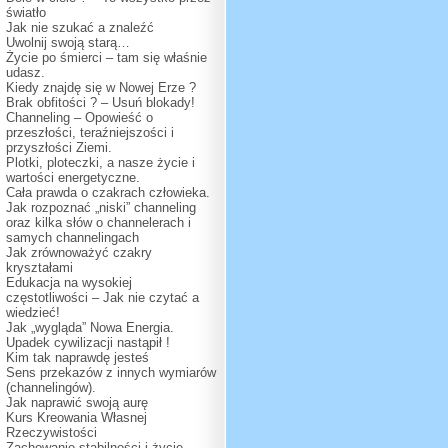
światło
Jak nie szukać a znaleźć
Uwolnij swoją starą…
Życie po śmierci – tam się właśnie
udasz.
Kiedy znajdę się w Nowej Erze ?
Brak obfitości ? – Usuń blokady!
Channeling – Opowieść o
przeszłości, teraźniejszości i
przyszłości Ziemi.
Plotki, ploteczki, a nasze życie i
wartości energetyczne.
Cała prawda o czakrach człowieka.
Jak rozpoznać „niski” channeling
oraz kilka słów o channelerach i
samych channelingach
Jak zrównoważyć czakry
kryształami
Edukacja na wysokiej
częstotliwości – Jak nie czytać a
wiedzieć!
Jak „wygląda” Nowa Energia.
Upadek cywilizacji nastąpił !
Kim tak naprawdę jesteś
Sens przekazów z innych wymiarów
(channelingów).
Jak naprawić swoją aurę
Kurs Kreowania Własnej
Rzeczywistości
Zachowanie stabilności i życie