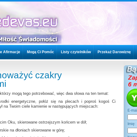
e Afirmacje
Mogą Ci Pomóc
Listy czytelników
Przekaż Darowiznę
woje kursy
Kontakt / FAQ
Twoje Afirmacje
Mogą Ci Pomóc
noważyć czakry
znę
Topics
mi
którzy mogą tego potrzebować, więc dwa słowa na ten temat:
odki energetyczne, połóż się na plecach i poproś kogoś Ci
ył na Twoim ciele kamienie w następujących miejscach:
E-ma
cim Oku, skierowane ostrzejszym końcem w dół;
Imi
órskie na dłoniach skierowane w górę;