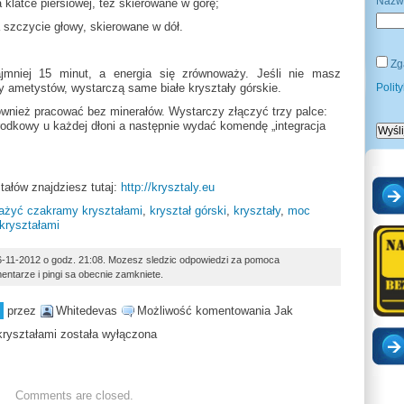
Nazw
klatce piersiowej, też skierowane w górę;
a szczycie głowy, skierowane w dół.
Zg
jmniej 15 minut, a energia się zrównoważy. Jeśli nie masz
 ametystów, wystarczą same białe kryształy górskie.
Polit
wnież pracować bez minerałów. Wystarczy złączyć trzy palce:
rodkowy u każdej dłoni a następnie wydać komendę „integracja
tałów znajdziesz tutaj:
http://krysztaly.eu
ażyć czakramy kryształami
,
kryształ górski
,
kryształy
,
moc
 kryształami
6-11-2012 o godz. 21:08. Mozesz sledzic odpowiedzi za pomoca
entarze i pingi sa obecnie zamkniete.
przez
Whitedevas
Możliwość komentowania
Jak
ryształami
została wyłączona
Comments are closed.