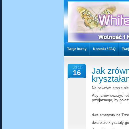
Twoje kursy
Kontakt / FAQ
Twoj
Artykuły
Artykuły Chronione
T
LIS 12
Jak zrów
16
Listy czytelników
Przekaż Darowi
kryształa
Na pewnym etapie nie
Aby zrównoważyć ośr
przyjaznego, by położ
dwa ametysty na Trze
dwa białe kryształy g