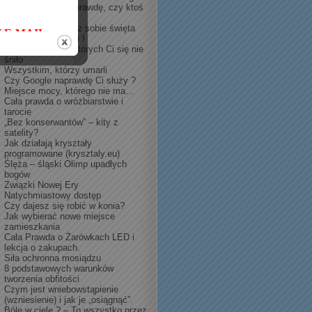
Czy chorujesz naprawdę, czy ktoś
Ci to wmówił?
Bądź guru – stwórz sobie święta
MATRIX Cię Więzi !
Konsekwencje o których Ci się nie
śniło
Wszystkim, którzy umarli
Czy Google naprawdę Ci służy ?
Miejsce mocy, którego nie ma…
Cała prawda o wróżbiarstwie i
tarocie
„Bez konserwantów” – kity z
satelity?
Jak działają kryształy
programowane (krysztaly.eu)
Ślęża – śląski Olimp upadłych
bogów
Związki Nowej Ery
Natychmiastowy dostęp
Czy dajesz się robić w konia?
Jak wybierać nowe miejsce
zamieszkania
Cała Prawda o Żarówkach LED i
lekcja o zakupach.
Siła ochronna mosiądzu
8 podstawowych warunków
tworzenia obfitości
Czym jest wniebowstąpienie
(wzniesienie) i jak je „osiągnąć”.
Bóle w ciele ? – To wszystko przez