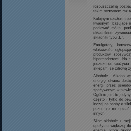
rozpuszczalną pozba
takim roztworem raz r
Kolejnym działem spo
kwaśnym, bazujące n
podlewać roślin, pon
składnikiem żywnoś
składniki typu „E”.
Emulgatory, konser
właściwości ogłupiaj
produktów spożywc
hipermarketami. Na c
jeszcze do spożycia a
sklepami ze zdrową ż
Alhohole….Alkohol wp
energię, otwiera dost
energii przez pseudo
spożywanym w niewiel
Ogólnie jest to jedyn
często i tylko do pew
inczej na osoby o sil
pozostaje mi opisać
innych.
Silne aklohole z rac
spożyciu większej il
energia, którą trud