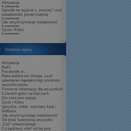
Aktywacja
0 comments
Sposób na wyjście z „trzeciej” czyli
świadomość ponad materią
0 comments
Jak umysł symuluje świadomość
0 comments
Życie i Kleks
0 comments
Ostatnie wpisy
Aktywacja
Baśń
Pocałunek w….
Rasa ludzka nie istnieje, czyli
ujawnienie największego przekrętu
wszechczasów
Pomocne informacje dla wszystkich
Czterech gości na klaczach
Kto mieczem wojuje…
Życie i Kleks
Igrzyska, chleb, zarżnięty karp i
kiełbasa
Jak umysł symuluje świadomość
Od teraz kwestionuj wszystko
„Coś” uniwersalnego
Co będziesz robić od tej pory