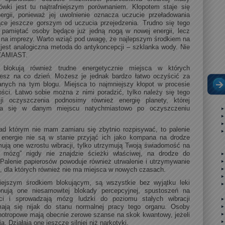
ówki jest tu najtrafniejszym porównaniem. Kłopotem staje się
ergii, ponieważ jej uwolnienie oznacza uczucie przeładowania
ce jeszcze gorszym od uczucia przejedzenia. Trudno się tego
pamiętać osoby będące już jedną nogą w nowej energii, lecz
ę na imprezy. Warto wziąć pod uwagę, że najlepszym środkiem na
jest analogiczna metoda do antykoncepcji – szklanka wody. Nie
o ZAMIAST.
ę blokują również trudne energetycznie miejsca w których
jesz na co dzień. Możesz je jednak bardzo łatwo oczyścić za
nych na tym blogu. Miejsca to najmniejszy kłopot w procesie
ci. Łatwo sobie można z nimi poradzić, tylko należy się tego
i oczyszczenia podnosimy również energię planety, której
nia się w danym miejscu natychmiastowo po oczyszczeniu
d którym nie mam zamiaru się zbytnio rozpisywać, to palenie
 energie nie są w stanie przyjąć ich jako kompana na drodze
mują one wzrostu wibracji, tylko utrzymują Twoją świadomość na
 mózg” nigdy nie znajdzie ścieżki właściwej, na drodze do
alenie papierosów powoduje również utrwalenie i utrzymywanie
hu, dla których również nie ma miejsca w nowych czasach.
niejszym środkiem blokującym, są wszystkie bez wyjątku leki
nują one niesamowitej blokady percepcyjnej, spustoszeń na
ci i sprowadzają mózg ludzki do poziomu stałych wibracji
ają się nijak do stanu normalnej pracy tego organu. Osoby
hotropowe mają obecnie zerowe szanse na skok kwantowy, jeżeli
ą. Działają one jeszcze silniej niż narkotyki.