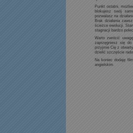
Punkt ostatni, możliw
blokujesz swój samo
pozwalasz na działan
Brak działania zaws
ścieżce ewolucji. Sta
stagnacji bardzo pole
Warto zwrócić uwagę
zaprzęgniesz się do
przyjmie Cię z otwart
dzielić szczęście rad
Na koniec dodaję film
angielskim.