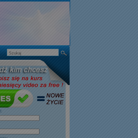
il:
ę: