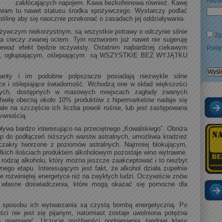
Nazw
zakłócających napojem. Kawa bezkofeinowa również. Kawę
wiam tu nawet statusu środka spożywczego. Wystarczy podlać
oślinę aby się naocznie przekonać o zasadach jej oddziaływania.
żywczym niekorzystnym, są wszystkie potrawy o odczynie silnie
Zg
a cieczy zwanej octem. Tym roztworem już nawet nie sugeruję
ieważ efekt będzie oczywisty. Ostatnim najbardziej ciekawym
Polit
ci, ogłupiającym, oślepiającym są WSZYSTKIE BEZ WYJĄTKU
wanty i im podobne polpszacze posiadają niezwykle silne
ące i oślepiające świadomość. Wchodzą one w skład większości
zych, dostępnych w masowych miejscach zagłady zwanych
hwilę obecną około 10% produktów z hipermarketów nadaje się
le na szczęście ich liczba powoli rośnie, lub jest zastępowana
ywnością.
ływa bardzo interesująco na przeciętnego „Kowalskiego”. Obniża
ęp do podłączeń niższych warstw astralnych, umożliwia kradzież
czakry tworzone z poziomów astralnych. Najmniej blokującym,
kich ilościach produktem alkoholowym pozostaje wino wytrawne.
y rodzaj alkoholu, który można jeszcze zaakceptować i to niezbyt
nego etapu. Interesującym jest fakt, że alkohol działa zupełnie
nie rozwiniętej energetyce niż na zwykłych ludzi. Oczywiście znów
 własne doświadczenia, które mogą okazać się pomocne dla
ji sposobu ich wytwarzania są czystą bombą energetyczną. Po
ości nie jest się pijanym, natomiast zostaje uwolniona potężna
no opanować. Uczucie możliwości podniesienia średniej klasy