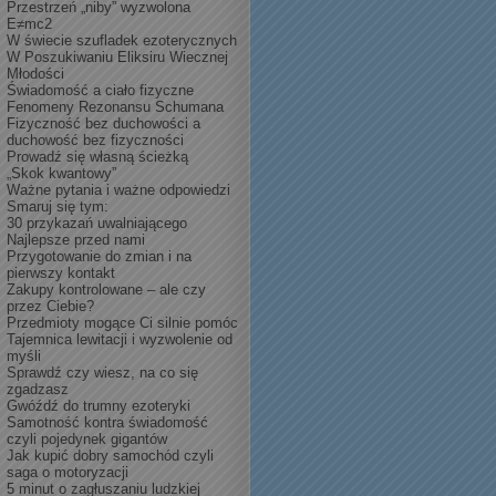
Przestrzeń „niby” wyzwolona
E≠mc2
W świecie szufladek ezoterycznych
W Poszukiwaniu Eliksiru Wiecznej
Młodości
Świadomość a ciało fizyczne
Fenomeny Rezonansu Schumana
Fizyczność bez duchowości a
duchowość bez fizyczności
Prowadź się własną ścieżką
„Skok kwantowy”
Ważne pytania i ważne odpowiedzi
Smaruj się tym:
30 przykazań uwalniającego
Najlepsze przed nami
Przygotowanie do zmian i na
pierwszy kontakt
Zakupy kontrolowane – ale czy
przez Ciebie?
Przedmioty mogące Ci silnie pomóc
Tajemnica lewitacji i wyzwolenie od
myśli
Sprawdź czy wiesz, na co się
zgadzasz
Gwóźdź do trumny ezoteryki
Samotność kontra świadomość
czyli pojedynek gigantów
Jak kupić dobry samochód czyli
saga o motoryzacji
5 minut o zagłuszaniu ludzkiej