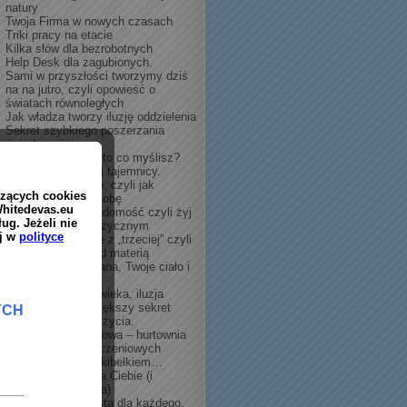
natury
Twoja Firma w nowych czasach
Triki pracy na etacie
Kilka słów dla bezrobotnych
Help Desk dla zagubionych.
Sami w przyszłości tworzymy dziś
na na jutro, czyli opowieść o
światach równoległych
Jak władza tworzy iluzję oddzielenia
Sekret szybkiego poszerzania
świadomości
Dlaczego myślisz to co myślisz?
Ujawnienie wielkiej tajemnicy.
Twoje własne ciało, czyli jak
tworzysz swoją osobę
Umysł kontra świadomość czyli żyj
wiecznie w ciele fizycznym
Sposób na wyjście z „trzeciej” czyli
świadomość ponad materią
Rezonans Schumana, Twoje ciało i
co z nami będzie
Pochodzenie człowieka, iluzja
oddzielenia | Największy sekret
dostatku i radości życia.
Świadomość zbiorowa – hurtownia
materiałów wykończeniowych
Po zakupach nad kibelkiem…
Kolejny prezent dla Ciebie (i
Twojego komputera)
Bezcenny dar – lista dla każdego.