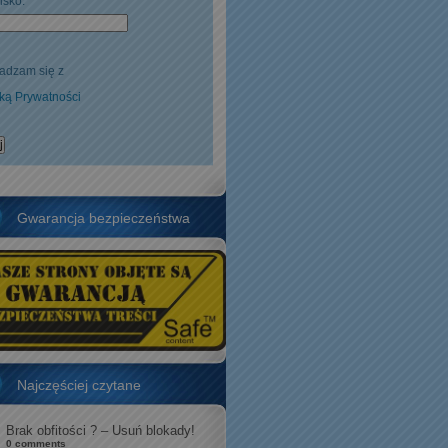
isko:
adzam się z
yką Prywatności
Gwarancja bezpieczeństwa
Najczęściej czytane
Brak obfitości ? – Usuń blokady!
0 comments