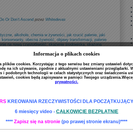
Do Or Don’t Ascend
przez
Whitedevas
gtyczne
,
alkohole
,
chemia w żywności
,
jak rzucić palenie
,
jaki
,
konserwanty
,
obecna żywność
,
objawy transformacji
,
palenie
enie na nową częstotliwość
,
skażenie środowiska
,
skażona
a 2012
,
wzniesienie
,
żywność z hipermarketów
22-04-2012 o godz. 13:01. Mozesz sledzic odpowiedzi za pomoca
entarze i pingi sa obecnie zamkniete.
 Chronione
przez
Whitedevas
Możliwość komentowania
sformację.
została wyłączona
Comments are closed.