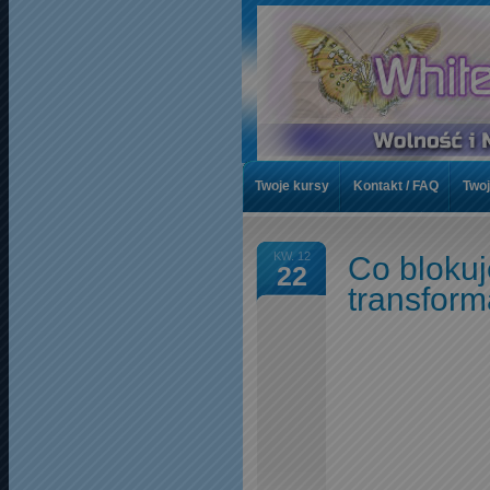
Twoje kursy
Kontakt / FAQ
Twoj
Artykuły
Artykuły Chronione
T
KW. 12
Co blokuj
22
Listy czytelników
Przekaż Darowi
transform