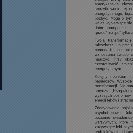
amerykańskiej ciężar
spożytkowanie tej en
energetycznego, będą
pozbyć. Mogą o tym 
wciąż wybierające si
dobre samopoczucie, 
„przed” nie „po” tylk
Twoją transformacj
mieszkasz lub pracu
pomocą technik opisa
wznoszenia świadomoś
nauczyć. Przy okazj
częstotliwość zmie
energetycznym.
Kolejnym punktem, na
papierosów. Wysokie
transformacji. Nie ha
smyczy. „Przepalony
wyższych poziomów. P
energii lęków i strac
Zdecydowanie najsil
psychotropowe. Doko
poziomie świadomoś
warzywnych, które m
zażywające leki psyc
tych leków nie odstawi