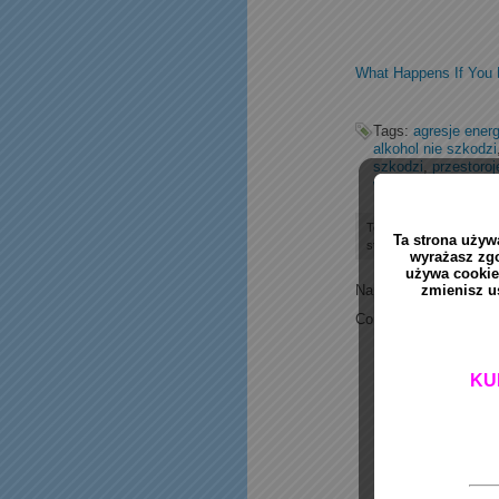
What Happens If You 
Tags:
agresje ener
alkohol nie szkodzi
szkodzi
,
przestoroj
woda
,
transformacj
Tekst zostal napisany 
strumienia
RSS 2.0
. Kom
Napisane w
Artykuły
Co blokuje Twoją tran