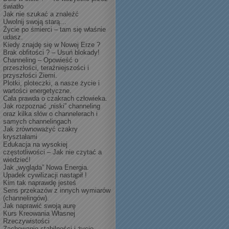
światło
Jak nie szukać a znaleźć
Uwolnij swoją starą…
Życie po śmierci – tam się właśnie
udasz.
Kiedy znajdę się w Nowej Erze ?
Brak obfitości ? – Usuń blokady!
Channeling – Opowieść o
przeszłości, teraźniejszości i
przyszłości Ziemi.
Plotki, ploteczki, a nasze życie i
wartości energetyczne.
Cała prawda o czakrach człowieka.
Jak rozpoznać „niski” channeling
oraz kilka słów o channelerach i
samych channelingach
Jak zrównoważyć czakry
kryształami
Edukacja na wysokiej
częstotliwości – Jak nie czytać a
wiedzieć!
Jak „wygląda” Nowa Energia.
Upadek cywilizacji nastąpił !
Kim tak naprawdę jesteś
Sens przekazów z innych wymiarów
(channelingów).
Jak naprawić swoją aurę
Kurs Kreowania Własnej
Rzeczywistości
Zachowanie stabilności i życie