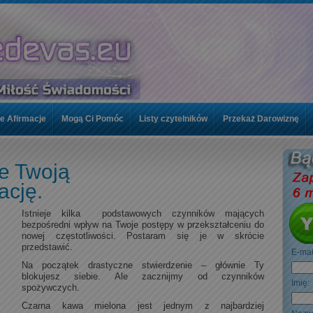
e Afirmacje
Mogą Ci Pomóc
Listy czytelników
Przekaż Darowiznę
woje kursy
Kontakt / FAQ
Twoje Afirmacje
Mogą Ci Pomóc
e Twoją
znę
Topics
ację.
Istnieje kilka podstawowych czynników mających
bezpośredni wpływ na Twoje postępy w przekształceniu do
nowej częstotliwości. Postaram się je w skrócie
przedstawić.
E-ma
Na początek drastyczne stwierdzenie – głównie Ty
blokujesz siebie. Ale zacznijmy od czynników
Imi
spożywczych.
Czarna kawa mielona jest jednym z najbardziej