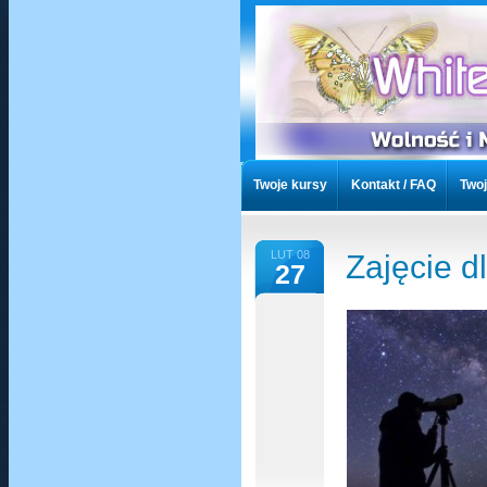
Twoje kursy
Kontakt / FAQ
Twoj
Artykuły
Artykuły Chronione
T
LUT 08
Zajęcie d
27
Listy czytelników
Przekaż Darowi