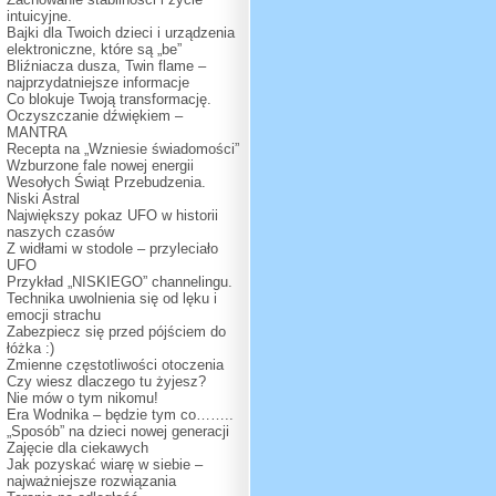
intuicyjne.
Bajki dla Twoich dzieci i urządzenia
elektroniczne, które są „be”
Bliźniacza dusza, Twin flame –
najprzydatniejsze informacje
Co blokuje Twoją transformację.
Oczyszczanie dźwiękiem –
MANTRA
Recepta na „Wzniesie świadomości”
Wzburzone fale nowej energii
Wesołych Świąt Przebudzenia.
Niski Astral
Największy pokaz UFO w historii
naszych czasów
Z widłami w stodole – przyleciało
UFO
Przykład „NISKIEGO” channelingu.
Technika uwolnienia się od lęku i
emocji strachu
Zabezpiecz się przed pójściem do
łóżka :)
Zmienne częstotliwości otoczenia
Czy wiesz dlaczego tu żyjesz?
Nie mów o tym nikomu!
Era Wodnika – będzie tym co……..
„Sposób” na dzieci nowej generacji
Zajęcie dla ciekawych
Jak pozyskać wiarę w siebie –
najważniejsze rozwiązania