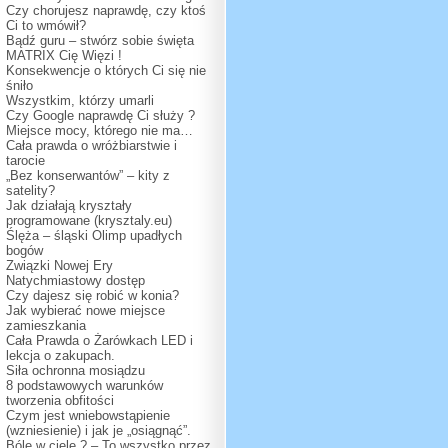
Czy chorujesz naprawdę, czy ktoś
Ci to wmówił?
Bądź guru – stwórz sobie święta
MATRIX Cię Więzi !
Konsekwencje o których Ci się nie
śniło
Wszystkim, którzy umarli
Czy Google naprawdę Ci służy ?
Miejsce mocy, którego nie ma…
Cała prawda o wróżbiarstwie i
tarocie
„Bez konserwantów” – kity z
satelity?
Jak działają kryształy
programowane (krysztaly.eu)
Ślęża – śląski Olimp upadłych
bogów
Związki Nowej Ery
Natychmiastowy dostęp
Czy dajesz się robić w konia?
Jak wybierać nowe miejsce
zamieszkania
Cała Prawda o Żarówkach LED i
lekcja o zakupach.
Siła ochronna mosiądzu
8 podstawowych warunków
tworzenia obfitości
Czym jest wniebowstąpienie
(wzniesienie) i jak je „osiągnąć”.
Bóle w ciele ? – To wszystko przez