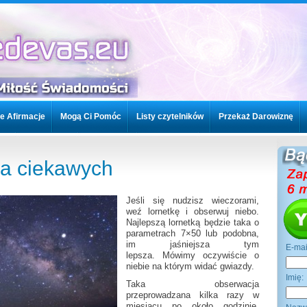
e Afirmacje
Mogą Ci Pomóc
Listy czytelników
Przekaż Darowiznę
woje kursy
Kontakt / FAQ
Twoje Afirmacje
Mogą Ci Pomóc
la ciekawych
znę
Topics
Jeśli się nudzisz wieczorami,
weź lornetkę i obserwuj niebo.
Najlepszą lornetką będzie taka o
parametrach 7×50 lub podobna,
im jaśniejsza tym
E-ma
lepsza. Mówimy oczywiście o
niebie na którym widać gwiazdy.
Imi
Taka obserwacja
przeprowadzana kilka razy w
miesiącu po około godzinie,