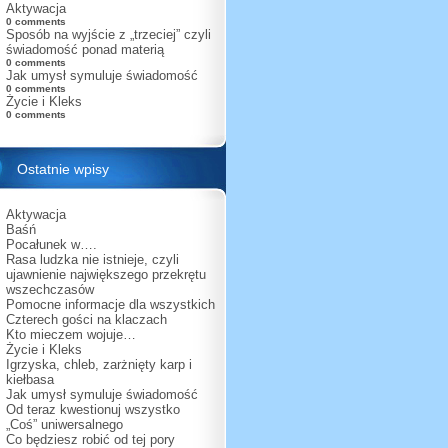
Aktywacja
0 comments
Sposób na wyjście z „trzeciej” czyli
świadomość ponad materią
0 comments
Jak umysł symuluje świadomość
0 comments
Życie i Kleks
0 comments
Ostatnie wpisy
Aktywacja
Baśń
Pocałunek w….
Rasa ludzka nie istnieje, czyli
ujawnienie największego przekrętu
wszechczasów
Pomocne informacje dla wszystkich
Czterech gości na klaczach
Kto mieczem wojuje…
Życie i Kleks
Igrzyska, chleb, zarżnięty karp i
kiełbasa
Jak umysł symuluje świadomość
Od teraz kwestionuj wszystko
„Coś” uniwersalnego
Co będziesz robić od tej pory