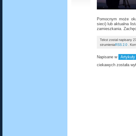
Pomocnym może okaza
sieci) lub aktualna li
zamieszkania. Zachę
Tekst zostal napisany 
strumienia
RSS 2.0
. Kom
Napisane w
Artykuły
ciekawych
została wy