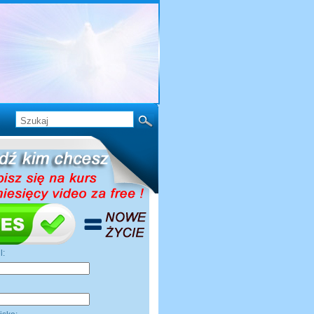
il:
ę: