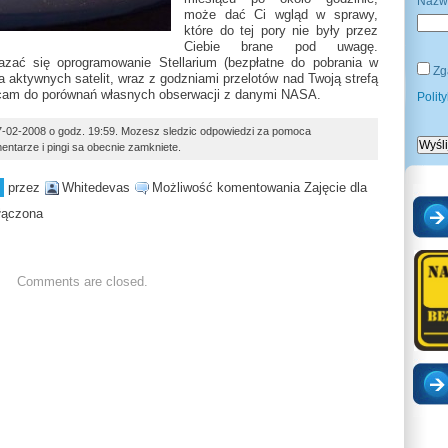
Nazw
może dać Ci wgląd w sprawy,
które do tej pory nie były przez
Ciebie brane pod uwagę.
ć się oprogramowanie Stellarium (bezpłatne do pobrania w
Zg
sta aktywnych satelit, wraz z godzniami przelotów nad Twoją strefą
cam do porównań własnych obserwacji z danymi NASA.
Polit
27-02-2008 o godz. 19:59. Mozesz sledzic odpowiedzi za pomoca
entarze i pingi sa obecnie zamkniete.
przez
Whitedevas
Możliwość komentowania
Zajęcie dla
łączona
Comments are closed.