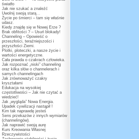
światło
Jak nie szukać a znaleźć
Uwolnij swoją starą…
Życie po śmierci – tam się właśnie
udasz.
Kiedy znajdę się w Nowej Erze ?
Brak obfitości ? – Usuń blokady!
Channeling – Opowieść o
przeszłości, teraźniejszości i
przyszłości Ziemi.
Plotki, ploteczki, a nasze życie i
wartości energetyczne.
Cała prawda o czakrach człowieka.
Jak rozpoznać „niski” channeling
oraz kilka słów o channelerach i
samych channelingach
Jak zrównoważyć czakry
kryształami
Edukacja na wysokiej
częstotliwości – Jak nie czytać a
wiedzieć!
Jak „wygląda” Nowa Energia.
Upadek cywilizacji nastąpił !
Kim tak naprawdę jesteś
Sens przekazów z innych wymiarów
(channelingów).
Jak naprawić swoją aurę
Kurs Kreowania Własnej
Rzeczywistości
Zachowanie stabilności i życie