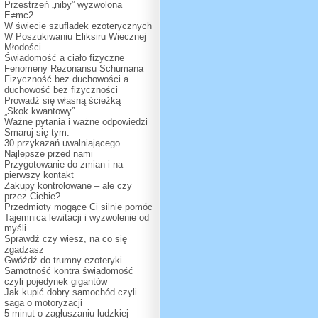
Przestrzeń „niby” wyzwolona
E≠mc2
W świecie szufladek ezoterycznych
W Poszukiwaniu Eliksiru Wiecznej
Młodości
Świadomość a ciało fizyczne
Fenomeny Rezonansu Schumana
Fizyczność bez duchowości a
duchowość bez fizyczności
Prowadź się własną ścieżką
„Skok kwantowy”
Ważne pytania i ważne odpowiedzi
Smaruj się tym:
30 przykazań uwalniającego
Najlepsze przed nami
Przygotowanie do zmian i na
pierwszy kontakt
Zakupy kontrolowane – ale czy
przez Ciebie?
Przedmioty mogące Ci silnie pomóc
Tajemnica lewitacji i wyzwolenie od
myśli
Sprawdź czy wiesz, na co się
zgadzasz
Gwóźdź do trumny ezoteryki
Samotność kontra świadomość
czyli pojedynek gigantów
Jak kupić dobry samochód czyli
saga o motoryzacji
5 minut o zagłuszaniu ludzkiej