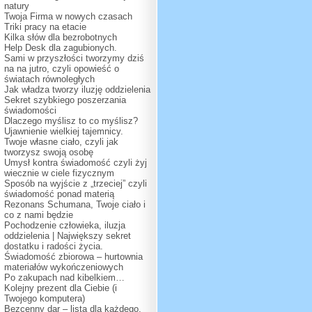
natury
Twoja Firma w nowych czasach
Triki pracy na etacie
Kilka słów dla bezrobotnych
Help Desk dla zagubionych.
Sami w przyszłości tworzymy dziś
na na jutro, czyli opowieść o
światach równoległych
Jak władza tworzy iluzję oddzielenia
Sekret szybkiego poszerzania
świadomości
Dlaczego myślisz to co myślisz?
Ujawnienie wielkiej tajemnicy.
Twoje własne ciało, czyli jak
tworzysz swoją osobę
Umysł kontra świadomość czyli żyj
wiecznie w ciele fizycznym
Sposób na wyjście z „trzeciej” czyli
świadomość ponad materią
Rezonans Schumana, Twoje ciało i
co z nami będzie
Pochodzenie człowieka, iluzja
oddzielenia | Największy sekret
dostatku i radości życia.
Świadomość zbiorowa – hurtownia
materiałów wykończeniowych
Po zakupach nad kibelkiem…
Kolejny prezent dla Ciebie (i
Twojego komputera)
Bezcenny dar – lista dla każdego.