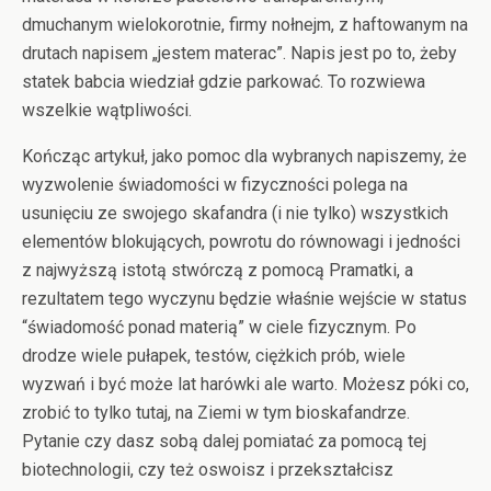
dmuchanym wielokorotnie, firmy nołnejm, z haftowanym na
drutach napisem „jestem materac”. Napis jest po to, żeby
statek babcia wiedział gdzie parkować. To rozwiewa
wszelkie wątpliwości.
Kończąc artykuł, jako pomoc dla wybranych napiszemy, że
wyzwolenie świadomości w fizyczności polega na
usunięciu ze swojego skafandra (i nie tylko) wszystkich
elementów blokujących, powrotu do równowagi i jedności
z najwyższą istotą stwórczą z pomocą Pramatki, a
rezultatem tego wyczynu będzie właśnie wejście w status
“świadomość ponad materią” w ciele fizycznym. Po
drodze wiele pułapek, testów, ciężkich prób, wiele
wyzwań i być może lat harówki ale warto. Możesz póki co,
zrobić to tylko tutaj, na Ziemi w tym bioskafandrze.
Pytanie czy dasz sobą dalej pomiatać za pomocą tej
biotechnologii, czy też oswoisz i przekształcisz