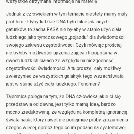
wszystkie otrzymane informacje na materię.
Jednak z człowiekiem w tym temacie niestety mamy mały
problem. Gdyby ludzkie DNA było takie jak innych
gatunków, to żadna RASA nie byłaby w stanie użyć ciała
ludzkiego jako tymczsowego „pojazdu” dla świadomości
swojego zakresu częstotliwości. Czyli mówiąc prościej,
nie byłoby możliwości ujrzenia zająca i hipopotama w
dwóch ludzkich ciałach ze względu na niezgodność
częstotliwości świadomości. A tu proszę…cały możliwy
zwierzyniec ze wszystkich galaktyk tego wszechświata
jest w stanie użyć ciała ludzkiego. Fenomen?
Tajemnica polega na tym, że DNA człowieka jakie ci się
przedstawia od dawna, jest tylko marną ideą, bardzo
mocno zredukowaną, ze względu na kompletną ignorancję
świata nauki, który nawet nie podejmuje próby zrozumienia
czegoś więcej, oprócz tego co im podano na systemowej