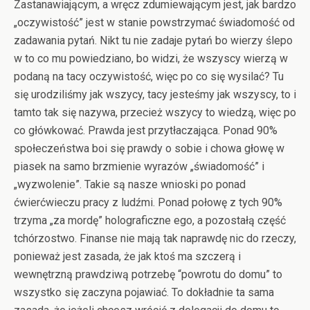
Zastanawiającym, a wręcz zdumiewającym jest, jak bardzo
„oczywistość” jest w stanie powstrzymać świadomość od
zadawania pytań. Nikt tu nie zadaje pytań bo wierzy ślepo
w to co mu powiedziano, bo widzi, że wszyscy wierzą w
podaną na tacy oczywistość, więc po co się wysilać? Tu
się urodziliśmy jak wszycy, tacy jesteśmy jak wszyscy, to i
tamto tak się nazywa, przecież wszycy to wiedzą, więc po
co główkować. Prawda jest przytłaczająca. Ponad 90%
społeczeństwa boi się prawdy o sobie i chowa głowę w
piasek na samo brzmienie wyrazów „świadomość” i
„wyzwolenie”. Takie są nasze wnioski po ponad
ćwierćwieczu pracy z ludźmi. Ponad połowę z tych 90%
trzyma „za mordę” holograficzne ego, a pozostałą część
tchórzostwo. Finanse nie mają tak naprawdę nic do rzeczy,
ponieważ jest zasada, że jak ktoś ma szczerą i
wewnętrzną prawdziwą potrzebę “powrotu do domu” to
wszystko się zaczyna pojawiać. To dokładnie ta sama