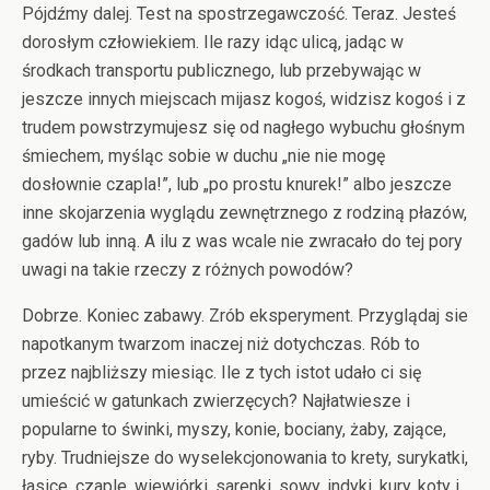
Pójdźmy dalej. Test na spostrzegawczość. Teraz. Jesteś
dorosłym człowiekiem. Ile razy idąc ulicą, jadąc w
środkach transportu publicznego, lub przebywając w
jeszcze innych miejscach mijasz kogoś, widzisz kogoś i z
trudem powstrzymujesz się od nagłego wybuchu głośnym
śmiechem, myśląc sobie w duchu „nie nie mogę
dosłownie czapla!”, lub „po prostu knurek!” albo jeszcze
inne skojarzenia wyglądu zewnętrznego z rodziną płazów,
gadów lub inną. A ilu z was wcale nie zwracało do tej pory
uwagi na takie rzeczy z różnych powodów?
Dobrze. Koniec zabawy. Zrób eksperyment. Przyglądaj sie
napotkanym twarzom inaczej niż dotychczas. Rób to
przez najbliższy miesiąc. Ile z tych istot udało ci się
umieścić w gatunkach zwierzęcych? Najłatwiesze i
popularne to świnki, myszy, konie, bociany, żaby, zające,
ryby. Trudniejsze do wyselekcjonowania to krety, surykatki,
łasice, czaple, wiewiórki, sarenki, sowy, indyki, kury, koty i