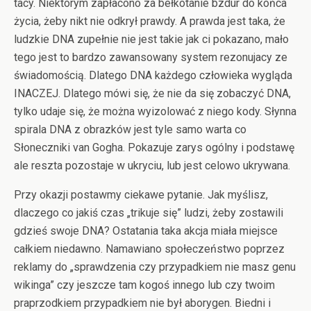
tacy. Niektórym zapłacono za bełkotanie bzdur do końca
życia, żeby nikt nie odkrył prawdy. A prawda jest taka, że
ludzkie DNA zupełnie nie jest takie jak ci pokazano, mało
tego jest to bardzo zawansowany system rezonujacy ze
świadomością. Dlatego DNA każdego człowieka wygląda
INACZEJ. Dlatego mówi się, że nie da się zobaczyć DNA,
tylko udaje się, że można wyizolować z niego kody. Słynna
spirala DNA z obrazków jest tyle samo warta co
Słoneczniki van Gogha. Pokazuje zarys ogólny i podstawę
ale reszta pozostaje w ukryciu, lub jest celowo ukrywana.
Przy okazji postawmy ciekawe pytanie. Jak myślisz,
dlaczego co jakiś czas „trikuje się” ludzi, żeby zostawili
gdzieś swoje DNA? Ostatania taka akcja miała miejsce
całkiem niedawno. Namawiano społeczeństwo poprzez
reklamy do „sprawdzenia czy przypadkiem nie masz genu
wikinga” czy jeszcze tam kogoś innego lub czy twoim
praprzodkiem przypadkiem nie był aborygen. Biedni i