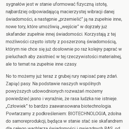
sygnałów jest w stanie uformować fizyczną istotę,
najbardziej odpowiadającą macierzystej wibracji danej
świadomości, a następnie „przemielić” ją na zupełnie inne,
nowe tory, które umożliwią „wejście” w dojrzały już
skafander zupełnie innej świadomości. Korzystają z tej
możliwości często istoty z poszerzoną świadomością,
którym nie chce się już dosłownie po raz kolejny paprać w
pieluchach aby zaistnieć w tej rzeczywistości materialnej,
ale to temat na zupełnie inne czasy.
No to możemy już teraz z grubej rury napisać parę zdań.
Zapiąć pasy. Na podstawie naszych wspólnych
powyższych udowodnionych rozważań możemy
powiedzieć jasno i wyraźnie, że rasa ludzka nie istnieje.
„Człowiek” to bardzo zaawansowana biotechnologia.
Powtarzamy z podkreśleniem: BIOTECHNOLOGIA, zdolna
do samoreprodukcji, będąca w stanie stać sie skafandrem
dla całego wachlarza świadomości i gwiezdnych RAS, od