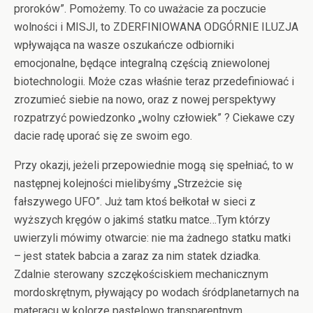
proroków”. Pomożemy. To co uważacie za poczucie
wolności i MISJI, to ZDERFINIOWANA ODGÓRNIE ILUZJA
wpływająca na wasze oszukańcze odbiorniki
emocjonalne, będące integralną częścią zniewolonej
biotechnologii. Może czas właśnie teraz przedefiniować i
zrozumieć siebie na nowo, oraz z nowej perspektywy
rozpatrzyć powiedzonko „wolny człowiek” ? Ciekawe czy
dacie radę uporać się ze swoim ego.
Przy okazji, jeżeli przepowiednie mogą się spełniać, to w
następnej kolejności mielibyśmy „Strzeżcie się
fałszywego UFO”. Już tam ktoś bełkotał w sieci z
wyższych kręgów o jakimś statku matce…Tym którzy
uwierzyli mówimy otwarcie: nie ma żadnego statku matki
– jest statek babcia a zaraz za nim statek dziadka.
Zdalnie sterowany szczękościskiem mechanicznym
mordoskrętnym, pływający po wodach śródplanetarnych na
materacu w kolorze pastelowo transparentnym,