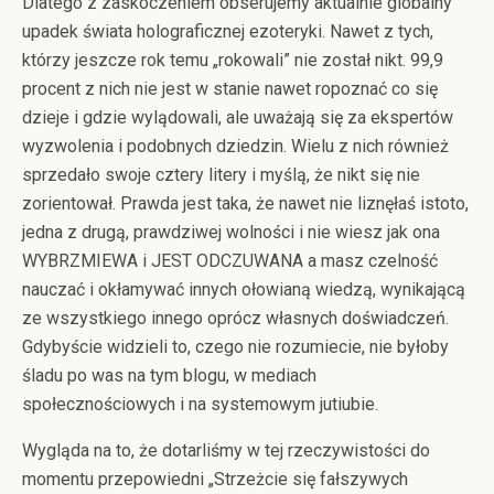
Dlatego z zaskoczeniem obserujemy aktualnie globalny
upadek świata holograficznej ezoteryki. Nawet z tych,
którzy jeszcze rok temu „rokowali” nie został nikt. 99,9
procent z nich nie jest w stanie nawet ropoznać co się
dzieje i gdzie wylądowali, ale uważają się za ekspertów
wyzwolenia i podobnych dziedzin. Wielu z nich również
sprzedało swoje cztery litery i myślą, że nikt się nie
zorientował. Prawda jest taka, że nawet nie liznęłaś istoto,
jedna z drugą, prawdziwej wolności i nie wiesz jak ona
WYBRZMIEWA i JEST ODCZUWANA a masz czelność
nauczać i okłamywać innych ołowianą wiedzą, wynikającą
ze wszystkiego innego oprócz własnych doświadczeń.
Gdybyście widzieli to, czego nie rozumiecie, nie byłoby
śladu po was na tym blogu, w mediach
społecznościowych i na systemowym jutiubie.
Wygląda na to, że dotarliśmy w tej rzeczywistości do
momentu przepowiedni „Strzeżcie się fałszywych