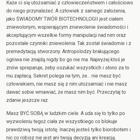
Każe ci się utożsamiać z człowieczeństwem i całościowo
do niego przynależeć. A człowiek z samego założenia,
jako ŚWIADOMY TWÓR BIOTECHNOLOGII jest ciałem
zniewolonym, wspierającym zniewolenie świadomości i
akceptującym wszelkie formy manipulacji nad nim oraz
pozostałe czynniki zniewolenia. Tak został świadomie i z
premedytacją stworzony. Antropolodzy brakującego
ogniwa nie znajdą nigdy bo go nie ma. Najwyżej ktoś je
znów spreparuje, żeby oszukać wszystkich i słono za to
mu zapłacą. Sekret polega na tym, że… nie masz być
człowiekiem, nie masz się z nim utożsamiać i nie masz
dawać sobie wmawiać, że masz nim być. Przeczytaj to
zdanie jeszcze raz.
Masz BYĆ SOBĄ w ludzkim ciele. A uda się to tylko po
wyzwoleniu tegoż ciała ze wszystkiego co blokuje
prawdziwą twoją istotę. Inaczej jesteś tylko biorobotem i
nic co robisz nie jest ani twoją decyzją ani kreacją.