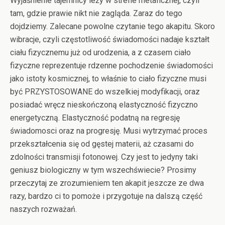
Wyjaśnienie tajemnicy leży w strefie metaficznej, czyli
tam, gdzie prawie nikt nie zagląda. Zaraz do tego
dojdziemy. Zalecane powolne czytanie tego akapitu. Skoro
wibracje, czyli częstotliwość świadomości nadaje kształt
ciału fizycznemu już od urodzenia, a z czasem ciało
fizyczne reprezentuje rdzenne pochodzenie świadomości
jako istoty kosmicznej, to właśnie to ciało fizyczne musi
być PRZYSTOSOWANE do wszelkiej modyfikacji, oraz
posiadać wręcz nieskończoną elastyczność fizyczno
energetyczną. Elastyczność podatną na regresję
świadomosci oraz na progresję. Musi wytrzymać proces
przekształcenia się od gęstej materii, aż czasami do
zdolności transmisji fotonowej. Czy jest to jedyny taki
geniusz biologiczny w tym wszechświecie? Prosimy
przeczytaj ze zrozumieniem ten akapit jeszcze ze dwa
razy, bardzo ci to pomoże i przygotuje na dalszą część
naszych rozważań.