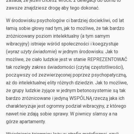
zasada, że jeżeli chcesz wrócić z delegacji do domu to
zawsze znajdziesz drogę aby tego dokonać.
W środowisku psychologów ci bardziej dociekliwi, od lat
łamią sobie głowy nad tym, jak to możliwe, że tak bardzo
zróżnicowany poziom intelektualny (a tym samym
wibracyjny) istnieje wśród społeczności i koegzystuje
(
wyraz użyty świadomie
) w jednym środowisku. Jak to
możliwe, że ciało ludzkie jest w stanie REPREZENTOWAĆ
tak rozległy zakres świadomości (czytaj częstotliwości),
począwszy od zezwierzęconej poprzez psychopatyczną,
aż do intelektualnej elity różnych dziedzin. Jak to możliwe,
że grupy ludzkie żyjące w jednym betonosystemie są tak
bardzo zróżnicowane i jedyną WSPÓLNĄ rzeczą jaka ich
charakteryzuje jest ogromny podział wibracyjny, z którego
nawet nie zdają sobie sprawy. W piwnicy slamsy a na
górze apartamenty.