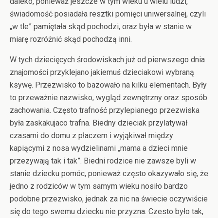
daleko, ponieważ jeszcze w tym wieku u wielu ludzi,
świadomość posiadała resztki pomięci uniwersalnej, czyli
„w tle” pamiętała skąd pochodzi, oraz była w stanie w
miarę rozróżnić skąd pochodzą inni.
W tych dziecięcych środowiskach już od pierwszego dnia
znajomości przyklejano jakiemuś dzieciakowi wybraną
ksywę. Przezwisko to bazowało na kilku elementach. Były
to przeważnie nazwisko, wygląd zewnętrzny oraz sposób
zachowania. Często trafność przylepianego przezwiska
była zaskakujaco trafna. Biedny dzieciak przylatywał
czasami do domu z płaczem i wyjąkiwał między
kapiącymi z nosa wydzielinami „mama a dzieci mnie
przezywają tak i tak”. Biedni rodzice nie zawsze byli w
stanie dziecku pomóc, ponieważ często okazywało się, że
jedno z rodziców w tym samym wieku nosiło bardzo
podobne przezwisko, jednak za nic na świecie oczywiście
się do tego swemu dziecku nie przyzna. Czesto było tak,