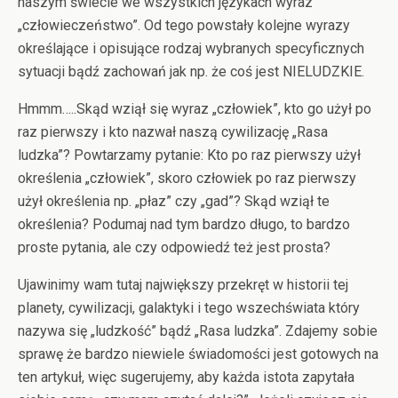
naszym świecie we wszystkich językach wyraz
„człowieczeństwo”. Od tego powstały kolejne wyrazy
określające i opisujące rodzaj wybranych specyficznych
sytuacji bądź zachowań jak np. że coś jest NIELUDZKIE.
Hmmm…..Skąd wziął się wyraz „człowiek”, kto go użył po
raz pierwszy i kto nazwał naszą cywilizację „Rasa
ludzka”? Powtarzamy pytanie: Kto po raz pierwszy użył
określenia „człowiek”, skoro człowiek po raz pierwszy
użył określenia np. „płaz” czy „gad”? Skąd wziął te
określenia? Podumaj nad tym bardzo długo, to bardzo
proste pytania, ale czy odpowiedź też jest prosta?
Ujawinimy wam tutaj największy przekręt w historii tej
planety, cywilizacji, galaktyki i tego wszechświata który
nazywa się „ludzkość” bądź „Rasa ludzka”. Zdajemy sobie
sprawę że bardzo niewiele świadomości jest gotowych na
ten artykuł, więc sugerujemy, aby każda istota zapytała