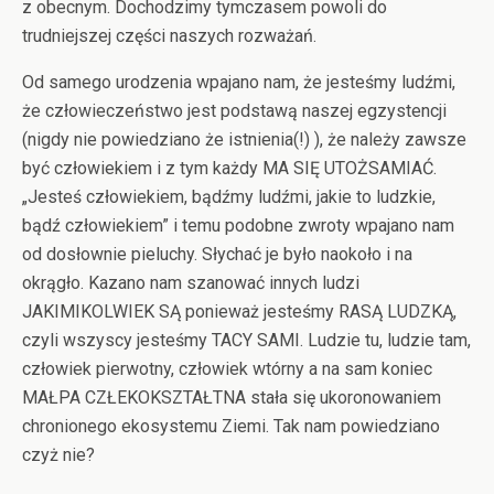
z obecnym. Dochodzimy tymczasem powoli do
trudniejszej części naszych rozważań.
Od samego urodzenia wpajano nam, że jesteśmy ludźmi,
że człowieczeństwo jest podstawą naszej egzystencji
(nigdy nie powiedziano że istnienia(!) ), że należy zawsze
być człowiekiem i z tym każdy MA SIĘ UTOŻSAMIAĆ.
„Jesteś człowiekiem, bądźmy ludźmi, jakie to ludzkie,
bądź człowiekiem” i temu podobne zwroty wpajano nam
od dosłownie pieluchy. Słychać je było naokoło i na
okrągło. Kazano nam szanować innych ludzi
JAKIMIKOLWIEK SĄ ponieważ jesteśmy RASĄ LUDZKĄ,
czyli wszyscy jesteśmy TACY SAMI. Ludzie tu, ludzie tam,
człowiek pierwotny, człowiek wtórny a na sam koniec
MAŁPA CZŁEKOKSZTAŁTNA stała się ukoronowaniem
chronionego ekosystemu Ziemi. Tak nam powiedziano
czyż nie?