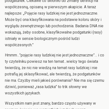
podgatunek. Ciekawe co skłoniło do zmiany definicji na
współczesną, opisaną w pierwszym akapicie. A teraz
najlepsze: „Pojęcie rasy ludzkiej nie jest jednoznaczne.
Może być ona klasyfikowana na podstawie koloru skóry i
wyglądu zewnętrznego lub pochodzenia. Badania DNA nie
wskazują, żeby osobne, klasyfikowalne podgatunki (rasy)
istniały w sensie biologicznym pośród ludzi
współczesnych.”
Hmmm…”pojęcie rasy ludzkiej nie jest jednoznaczne”… i co
ty czytelniku powiesz na ten temat…wielcy tego świata
twierdzą, że nic nie wiedzą na temat rasy ludzkiej i nie
potrafią jej sklasyfikować, ale twierdzą, że podgatunków
nie ma. Czyżby mieli jakieś porównania? Nie ma się czemu
dziwić, ponieważ „rasa ludzka” to trik słowny we
wszystkich językach.
Wszystkim nam jest znany, bardzo często używany w