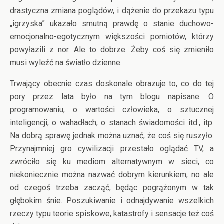
drastyczna zmiana poglądów, i dążenie do przekazu typu
„igrzyska” ukazało smutną prawdę o stanie duchowo-
emocjonalno-egotycznym większości pomiotów, którzy
powyłazili z nor. Ale to dobrze. Żeby coś się zmieniło
musi wyleźć na światło dzienne.
Trwający obecnie czas doskonale obrazuje to, co do tej
pory przez lata było na tym blogu napisane. O
programowaniu, o wartości człowieka, o sztucznej
inteligencji, o wahadłach, o stanach świadomości itd., itp.
Na dobrą sprawę jednak można uznać, że coś się ruszyło.
Przynajmniej gro cywilizacji przestało oglądać TV, a
zwróciło się ku mediom alternatywnym w sieci, co
niekoniecznie można nazwać dobrym kierunkiem, no ale
od czegoś trzeba zacząć, będąc pogrążonym w tak
głębokim śnie. Poszukiwanie i odnajdywanie wszelkich
rzeczy typu teorie spiskowe, katastrofy i sensacje też coś