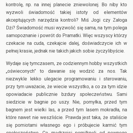
kontrolę, np. na innej planecie zniewolonej. Bo niby kto
wyzwoli świadomość takiej istoty od elementów
akceptujących narzędzia kontroli? Miś Jogi czy Załoga
Dżi? Świadomość musi wyzwolić się sama, na tym polega
samopoznanie i powrót do Pramatki. Więc wszyscy którzy
czekacie na cuda, czekajcie dalej, doświadczycie ich w
pełnej krasie, jednak nie takich jakich sobie życzylibyście.
Wydaje się tymczasem, ze codziennym hobby wszystkich
„oświeconych” to dawanie się wodzić za nos. Tak
niezwykle lekko ulegacie programowaniu i sterowaniu,
przy tym uważacie, że wiecie wszystko, a co za tym idzie
opowiadacie publicznie bzdury społeczeństwu. Sami
siedzicie w bagnie po uszy. Nie, pomyłka, przed tym
bagnem jest wielki las, a przed tym lasem mokradła, na
które nawet nie weszliście. Prawda jest taka, że staliście
się pomiotami własnego ego i próbujecie karmić tym
społeczeństwo. Co mądrzejsi pomilknęli od pewnego