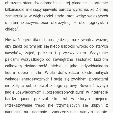
obrazem stanu świadomości na tej planecie, a ostatnie
kilkanaście miesięcy ujawniło bardzo wyraźnie, że Ziemię
zamieszkuje w większości stado istot, wciąż walczących
o stan rzeczywistości starożytnej – stan „igrzysk i
chleba”.
Nie ważne jest dla nich co się dzieje na zewnątrz, ważne,
aby zaraz po tym jak się nieco uspokoi wrócić do starych
nawyków, zajęć, potrzeb i przyzwyczajeń. Wytykanie
palcami wszystkiego co zewnętrzne zasłoniło ludziom
całkowitą świadomość siebie – jako indywidualnego
lidera dobra i zła. Wielu doświadcza ekstremalnych
wahadeł energetycznych i stają się zwykłymi pomiotami
nie zdając sobie nawet z tego sprawy. Również wysyp
nagle „oświeconych” i „przebudzonych guru” w internecie
bardzo jasno pokazał kto jest w którym miejscu.
Przekazywanie treści nie trzymających się „kupy”, z
nagrania na nagranie zaprzeczanie samym sobie,