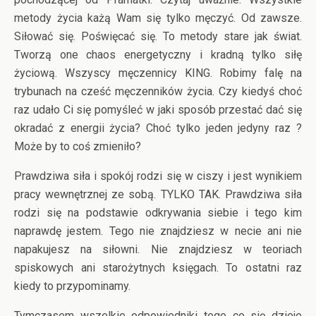
metody życia każą Wam się tylko męczyć. Od zawsze.
Siłować się. Poświęcać się. To metody stare jak świat.
Tworzą one chaos energetyczny i kradną tylko siłę
życiową. Wszyscy męczennicy KING. Robimy falę na
trybunach na cześć męczenników życia. Czy kiedyś choć
raz udało Ci się pomyśleć w jaki sposób przestać dać się
okradać z energii życia? Choć tylko jeden jedyny raz ?
Może by to coś zmieniło?
Prawdziwa siła i spokój rodzi się w ciszy i jest wynikiem
pracy wewnętrznej ze sobą. TYLKO TAK. Prawdziwa siła
rodzi się na podstawie odkrywania siebie i tego kim
naprawdę jestem. Tego nie znajdziesz w necie ani nie
napakujesz na siłowni. Nie znajdziesz w teoriach
spiskowych ani starożytnych księgach. To ostatni raz
kiedy to przypominamy.
Tymczasem wszelkie odpowiedniki tego co się dzieje