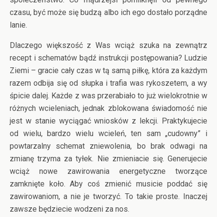
czasu, być może się budzą albo ich ego dostało porządne
lanie.
Dlaczego większość z Was wciąż szuka na zewnątrz
recept i schematów bądź instrukcji postępowania? Ludzie
Ziemi – gracie cały czas w tą samą piłkę, która za każdym
razem odbija się od słupka i trafia was rykoszetem, a wy
śpicie dalej. Każde z was przerabiało to już wielokrotnie w
różnych wcieleniach, jednak zblokowana świadomość nie
jest w stanie wyciągać wniosków z lekcji. Praktykujecie
od wielu, bardzo wielu wcieleń, ten sam „cudowny” i
powtarzalny schemat zniewolenia, bo brak odwagi na
zmianę trzyma za tyłek. Nie zmieniacie się. Generujecie
wciąż nowe zawirowania energetyczne tworzące
zamknięte koło. Aby coś zmienić musicie poddać się
zawirowaniom, a nie je tworzyć. To takie proste. Inaczej
zawsze będziecie wodzeni za nos.