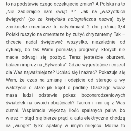
to na podstawie czego oczekujecie zmian? A Polska na to
„Nie zabierajcie nam świąt !!!”. Jak na „wszystkich
świętych” (
co za kretyńska holograficzna nazwa
) były
zamknięte cmentarze to natychmiast 2 dni później 3/4
Polski ruszyło na cmentarze by zużyć chryzantemy. Tak –
chcecie nadal świętować wszystko, niezależnie od
sytuacji, bo tak Wami pomiatają programy, których nie
macie odwagi się pozbyć. Teraz jesteście oburzeni,
bakiem imprez na „Sylwestra”. Gdzie wy jesteście i co jest
dla Was najważniejsze? Uchlać się i nażreć? Pokazuje się
Wam, że czas na zmianę i odejście od starego a wy
walczycie o stare jak kojot o padlinę. Dlaczego wciąż
masa ludzi odstawia pokaz bożonarodzeniowych
światełek na swoich obejściach? Tauron i inni są z Was
dumni. Wspieracie większą ilość spalanych paliw, bo
wiesz – stąd się bierze prąd, a auta elektryczne chodzą
na „wungel” tylko spalany w innym miejscu. Można to