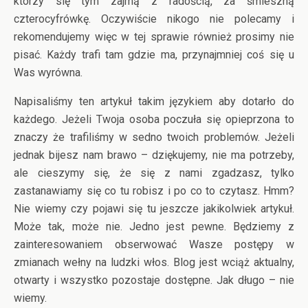
którzy się tym zajmą z radością, za śmieszną
czterocyfrówkę. Oczywiście nikogo nie polecamy i
rekomendujemy więc w tej sprawie również prosimy nie
pisać. Każdy trafi tam gdzie ma, przynajmniej coś się u
Was wyrówna.
Napisaliśmy ten artykuł takim językiem aby dotarło do
każdego. Jeżeli Twoja osoba poczuła się opieprzona to
znaczy że trafiliśmy w sedno twoich problemów. Jeżeli
jednak bijesz nam brawo – dziękujemy, nie ma potrzeby,
ale cieszymy się, że się z nami zgadzasz, tylko
zastanawiamy się co tu robisz i po co to czytasz. Hmm?
Nie wiemy czy pojawi się tu jeszcze jakikolwiek artykuł.
Może tak, może nie. Jedno jest pewne. Będziemy z
zainteresowaniem obserwować Wasze postępy w
zmianach wełny na ludzki włos. Blog jest wciąż aktualny,
otwarty i wszystko pozostaje dostępne. Jak długo – nie
wiemy.