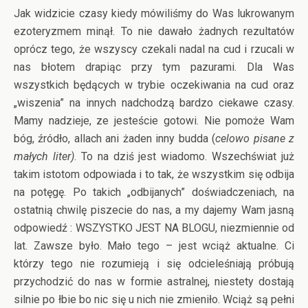
Jak widzicie czasy kiedy mówiliśmy do Was lukrowanym
ezoteryzmem minął. To nie dawało żadnych rezultatów
oprócz tego, że wszyscy czekali nadal na cud i rzucali w
nas błotem drapiąc przy tym pazurami. Dla Was
wszystkich będących w trybie oczekiwania na cud oraz
„wiszenia” na innych nadchodzą bardzo ciekawe czasy.
Mamy nadzieje, ze jesteście gotowi. Nie pomoże Wam
bóg, źródło, allach ani żaden inny budda (
celowo pisane z
małych liter)
. To na dziś jest wiadomo. Wszechświat już
takim istotom odpowiada i to tak, że wszystkim się odbija
na potęgę. Po takich „odbijanych” doświadczeniach, na
ostatnią chwilę piszecie do nas, a my dajemy Wam jasną
odpowiedź : WSZYSTKO JEST NA BLOGU, niezmiennie od
lat. Zawsze było. Mało tego – jest wciąż aktualne. Ci
którzy tego nie rozumieją i się odcieleśniają próbują
przychodzić do nas w formie astralnej, niestety dostają
silnie po łbie bo nic się u nich nie zmieniło. Wciąż są pełni