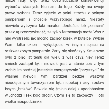
nasze rady, więc teraz doświadczacie konsekwencji
wyborów własnych. Nic nam do tego. Każdy ma swoje
prawo wyboru. Teraz żyjecie w pełni strachu z pełnym
pampersem i chcecie wszystkiego naraz. Niestety
niewielu wytrzyma taki maraton. Jesteście tak „zassani”
przez tą rzeczywistość, ze tylko fermentacja może Was z
niej wystrzelić jak mocno zacięty korek w butelce. Wybije
Wami kilka okien i wylądujecie w innym miejscu na
rozkwaszonym pampersie. Żarty się skończyły. Śmieszne
było z pięć lat temu dla wielu z was czyż nie? Teraz
śmiech zastąpił lęk i niewielu jest w stanie coś z tym
zrobić. Im bardziej jesteście energetycznie ”przyszyci” do
własnej niewoli tym bardziej będzie waszym
nieodłącznym towarzyszem lęk, niepokój i cały zestaw
innych „braków”. Bawicie się śmiało dalej z upodobaniem
w „chodzi lisek koło drogi”. Czym się to zakończy – oto
wielka niespodzianka.