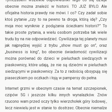
obecnie można znaleźć w historii. TO JUŻ BYŁO. Ale
oficjalna historia prawdy nie mówi. I co? Czy zadał sobie
ktoś pytanie „czy to na pewno ta droga, którą idę? „Czy
moja moc wyniknie z podążania ścieżkami historii?” To
takie proste pytania, a wielu osobom potrzeba tak wiele
trudu by na nie odpowiedzieć. Cywilizacja tej planety musi
jak najprędzej wyjść z trybu „show must go on”, oraz
„business is king”, bo obecnie świadomość cywilizacji
można porównać do dzieci w pieluchach siedzących w
piaskownicy, które udają, że nie są dziećmi w pieluchach
siedzącymi w piaskownicy. Za to z radością obsypują się
piaseczkiem po oczkach i łoją w pampersy do pełna.
Internet grzmi w obecnym czasie na temat szczepionek,
czipów 5G i jeszcze kilku innych wynalazków. Znów
rzucono wam przed oczy tylko wierzchołek góry lodowej ,
lecz niewielu jest w stanie to dostrzec. Obecnie niemalże