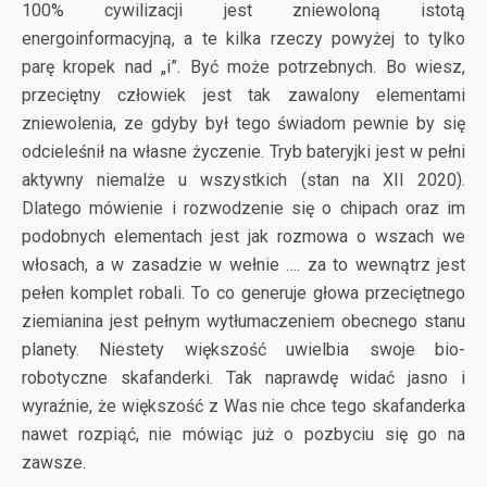
100% cywilizacji jest zniewoloną istotą
energoinformacyjną, a te kilka rzeczy powyżej to tylko
parę kropek nad „i”. Być może potrzebnych. Bo wiesz,
przeciętny człowiek jest tak zawalony elementami
zniewolenia, ze gdyby był tego świadom pewnie by się
odcieleśnił na własne życzenie. Tryb bateryjki jest w pełni
aktywny niemalże u wszystkich (stan na XII 2020).
Dlatego mówienie i rozwodzenie się o chipach oraz im
podobnych elementach jest jak rozmowa o wszach we
włosach, a w zasadzie w wełnie …. za to wewnątrz jest
pełen komplet robali. To co generuje głowa przeciętnego
ziemianina jest pełnym wytłumaczeniem obecnego stanu
planety. Niestety większość uwielbia swoje bio-
robotyczne skafanderki. Tak naprawdę widać jasno i
wyraźnie, że większość z Was nie chce tego skafanderka
nawet rozpiąć, nie mówiąc już o pozbyciu się go na
zawsze.