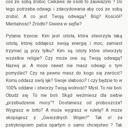
coś ze sobą zrobić. Ciekawe ile osób to zauważyło ? Do
tego potrzeba odwagi i zdecydowania aby coś ze sobą
zrobić. A co jest Twoją odwagą? Bóg? Kościół?
Mentalność? Źródło? Giwera w sejfie?
Pytanie trzecie: Kim jest istota, która stworzyła taką
istotę, której oddajesz swoją energię i moc, zamiast
trzymać ją przy tyłku? Kim są istoty które stworzyły
wszelkie religie? Czy może one są Twoją odwagą?
Nazwij je. A może nawet nie masz odwagi o tym
pomyśleć? Czy na pewno masz do kogo się zwrócić?
Komu oddasz swój lęk? Swoje słabości? I czy będzie to w
100% oddane i stworzy Twoją wolność? Myśl. To nie boli.
Obudź się. To nie boli. Skąd weźmiesz dla siebie
„przebudzenie mocy”? Dostaniesz od proboszcza?
Wygrasz w lotto? A może wygrasz w ruletę? A może
skopiujesz z „Gwiezdnych Wojen?” Tak o! za
pstryknięciem palca opartym o samo chciejstwo ? Tak