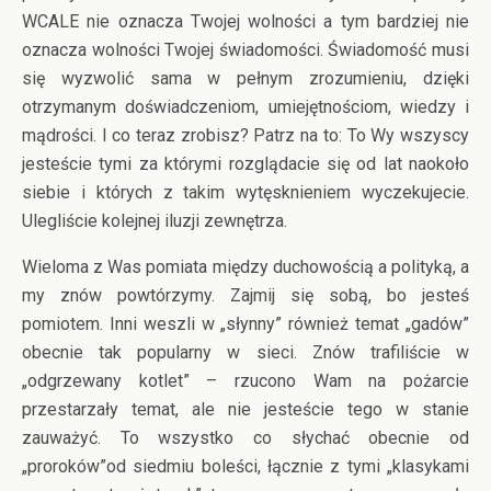
WCALE nie oznacza Twojej wolności a tym bardziej nie
oznacza wolności Twojej świadomości. Świadomość musi
się wyzwolić sama w pełnym zrozumieniu, dzięki
otrzymanym doświadczeniom, umiejętnościom, wiedzy i
mądrości. I co teraz zrobisz? Patrz na to: To Wy wszyscy
jesteście tymi za którymi rozglądacie się od lat naokoło
siebie i których z takim wytęsknieniem wyczekujecie.
Ulegliście kolejnej iluzji zewnętrza.
Wieloma z Was pomiata między duchowością a polityką, a
my znów powtórzymy. Zajmij się sobą, bo jesteś
pomiotem. Inni weszli w „słynny” również temat „gadów”
obecnie tak popularny w sieci. Znów trafiliście w
„odgrzewany kotlet” – rzucono Wam na pożarcie
przestarzały temat, ale nie jesteście tego w stanie
zauważyć. To wszystko co słychać obecnie od
„proroków”od siedmiu boleści, łącznie z tymi „klasykami