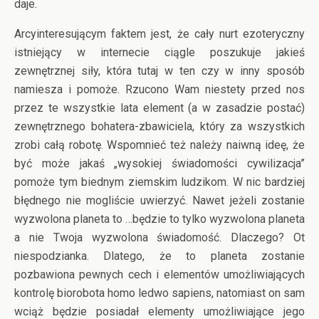
daje.
Arcyinteresującym faktem jest, że cały nurt ezoteryczny
istniejący w internecie ciągle poszukuje jakieś
zewnętrznej siły, która tutaj w ten czy w inny sposób
namiesza i pomoże. Rzucono Wam niestety przed nos
przez te wszystkie lata element (a w zasadzie postać)
zewnętrznego bohatera-zbawiciela, który za wszystkich
zrobi całą robotę. Wspomnieć też należy naiwną ideę, że
być może jakaś „wysokiej świadomości cywilizacja”
pomoże tym biednym ziemskim ludzikom. W nic bardziej
błędnego nie mogliście uwierzyć. Nawet jeżeli zostanie
wyzwolona planeta to …będzie to tylko wyzwolona planeta
a nie Twoja wyzwolona świadomość. Dlaczego? Ot
niespodzianka. Dlatego, że to planeta zostanie
pozbawiona pewnych cech i elementów umożliwiających
kontrolę biorobota homo ledwo sapiens, natomiast on sam
wciąż będzie posiadał elementy umożliwiające jego