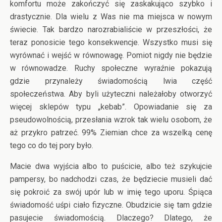
komfortu może zakończyć się zaskakująco szybko i
drastycznie. Dla wielu z Was nie ma miejsca w nowym
świecie. Tak bardzo narozrabialiście w przeszłości, że
teraz ponosicie tego konsekwencje. Wszystko musi się
wyrównać i wejść w równowagę. Pomiot nigdy nie będzie
w równowadze. Ruchy społeczne wyraźnie pokazują
gdzie przynależy świadomością lwia część
społeczeństwa. Aby byli użyteczni należałoby otworzyć
więcej sklepów typu „kebab”. Opowiadanie się za
pseudowolnością, przesłania wzrok tak wielu osobom, że
aż przykro patrzeć. 99% Ziemian chce za wszelką cenę
tego co do tej pory było.
Macie dwa wyjścia albo to puścicie, albo też szykujcie
pampersy, bo nadchodzi czas, że będziecie musieli dać
się pokroić za swój upór lub w imię tego uporu. Śpiąca
świadomość uśpi ciało fizyczne. Obudzicie się tam gdzie
pasujecie świadomością. Dlaczego? Dlatego, że