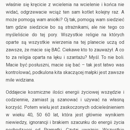
właśnie się kręcicie z wcielenia na wcielenie i końca nie
widać, odgrzewacie wciąż ten sam kotlet kolejny raz. A
może pomogą wam aniołki? Oj tak, pomogą wam siedzieć
tam gdzie siedzicie bo są strażnikami, ale nie tego co
myśleliście do tej pory. Wszystkie religie na których
oparte są wszystkie wierzenia na tej planecie uczą od
zawsze, że macie się BAĆ. Ciekawe kto to zauważył. A co
to za religia oparta na lęku i szantażu? Myśl. To nie boli.
Macie być posłuszni, macie się bać – tak jest łatwo was
kontrolować, podkulona kita skaczącej małpki jest zawsze
mile widziana.
Oddajecie kosmiczne ilości energii życiowej wszędzie i
codziennie, zamiast ją szanować i używać na własną
korzyść. Potem wielu jest zaskoczonych odcieleśnieniem
w wieku 40, 50 60 lat, która jest głównie wynikiem
niewiedzy, ignorancji i brakiem szacunku do energii życia
pochodzącej od Pramatki. Czytaj uważnie: Wszystkie