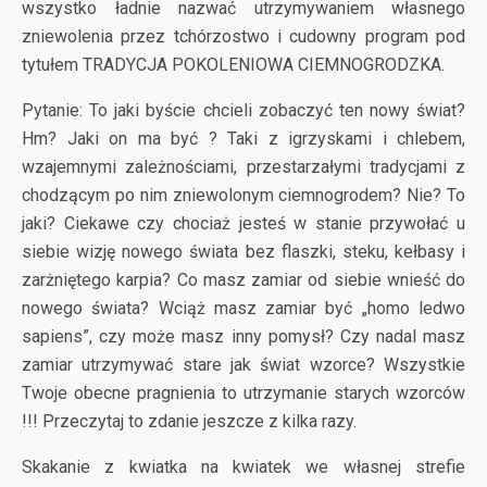
wszystko ładnie nazwać utrzymywaniem własnego
zniewolenia przez tchórzostwo i cudowny program pod
tytułem TRADYCJA POKOLENIOWA CIEMNOGRODZKA.
Pytanie: To jaki byście chcieli zobaczyć ten nowy świat?
Hm? Jaki on ma być ? Taki z igrzyskami i chlebem,
wzajemnymi zależnościami, przestarzałymi tradycjami z
chodzącym po nim zniewolonym ciemnogrodem? Nie? To
jaki? Ciekawe czy chociaż jesteś w stanie przywołać u
siebie wizję nowego świata bez flaszki, steku, kełbasy i
zarżniętego karpia? Co masz zamiar od siebie wnieść do
nowego świata? Wciąż masz zamiar być „homo ledwo
sapiens”, czy może masz inny pomysł? Czy nadal masz
zamiar utrzymywać stare jak świat wzorce? Wszystkie
Twoje obecne pragnienia to utrzymanie starych wzorców
!!! Przeczytaj to zdanie jeszcze z kilka razy.
Skakanie z kwiatka na kwiatek we własnej strefie