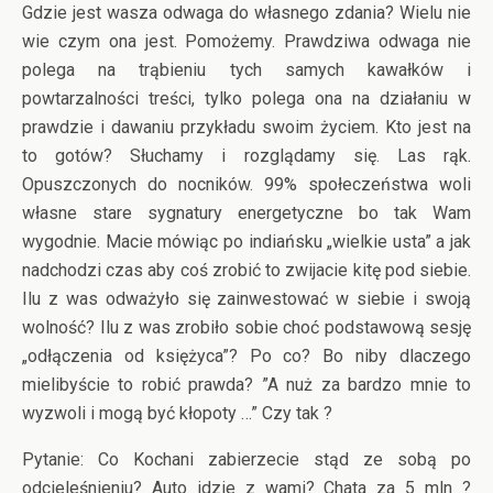
Gdzie jest wasza odwaga do własnego zdania? Wielu nie
wie czym ona jest. Pomożemy. Prawdziwa odwaga nie
polega na trąbieniu tych samych kawałków i
powtarzalności treści, tylko polega ona na działaniu w
prawdzie i dawaniu przykładu swoim życiem. Kto jest na
to gotów? Słuchamy i rozglądamy się. Las rąk.
Opuszczonych do nocników. 99% społeczeństwa woli
własne stare sygnatury energetyczne bo tak Wam
wygodnie. Macie mówiąc po indiańsku „wielkie usta” a jak
nadchodzi czas aby coś zrobić to zwijacie kitę pod siebie.
Ilu z was odważyło się zainwestować w siebie i swoją
wolność? Ilu z was zrobiło sobie choć podstawową sesję
„odłączenia od księżyca”? Po co? Bo niby dlaczego
mielibyście to robić prawda? ”A nuż za bardzo mnie to
wyzwoli i mogą być kłopoty …” Czy tak ?
Pytanie: Co Kochani zabierzecie stąd ze sobą po
odcieleśnieniu? Auto idzie z wami? Chata za 5 mln ?