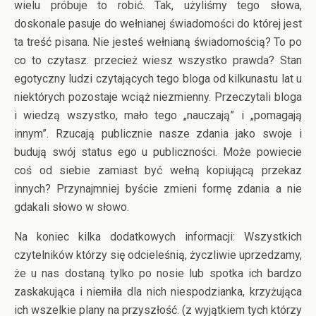
wielu próbuje to robić. Tak, użyliśmy tego słowa,
doskonale pasuje do wełnianej świadomości do której jest
ta treść pisana. Nie jesteś wełnianą świadomością? To po
co to czytasz. przecież wiesz wszystko prawda? Stan
egotyczny ludzi czytających tego bloga od kilkunastu lat u
niektórych pozostaje wciąż niezmienny. Przeczytali bloga
i wiedzą wszystko, mało tego „nauczają” i „pomagają
innym”. Rzucają publicznie nasze zdania jako swoje i
budują swój status ego u publiczności. Może powiecie
coś od siebie zamiast być wełną kopiującą przekaz
innych? Przynajmniej byście zmieni formę zdania a nie
gdakali słowo w słowo.
Na koniec kilka dodatkowych informacji: Wszystkich
czytelników którzy się odcieleśnią, życzliwie uprzedzamy,
że u nas dostaną tylko po nosie lub spotka ich bardzo
zaskakująca i niemiła dla nich niespodzianka, krzyżująca
ich wszelkie plany na przyszłość. (z wyjątkiem tych którzy