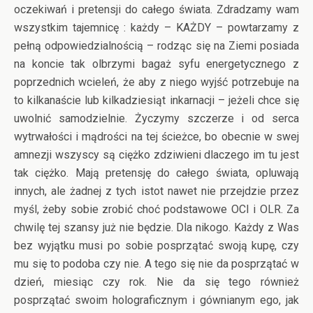
oczekiwań i pretensji do całego świata. Zdradzamy wam
wszystkim tajemnicę : każdy – KAŻDY – powtarzamy z
pełną odpowiedzialnością – rodząc się na Ziemi posiada
na koncie tak olbrzymi bagaż syfu energetycznego z
poprzednich wcieleń, że aby z niego wyjść potrzebuje na
to kilkanaście lub kilkadziesiąt inkarnacji – jeżeli chce się
uwolnić samodzielnie. Życzymy szczerze i od serca
wytrwałości i mądrości na tej ścieżce, bo obecnie w swej
amnezji wszyscy są ciężko zdziwieni dlaczego im tu jest
tak ciężko. Mają pretensję do całego świata, opluwają
innych, ale żadnej z tych istot nawet nie przejdzie przez
myśl, żeby sobie zrobić choć podstawowe OCI i OLR. Za
chwilę tej szansy już nie będzie. Dla nikogo. Każdy z Was
bez wyjątku musi po sobie posprzątać swoją kupę, czy
mu się to podoba czy nie. A tego się nie da posprzątać w
dzień, miesiąc czy rok. Nie da się tego również
posprzątać swoim holograficznym i gównianym ego, jak