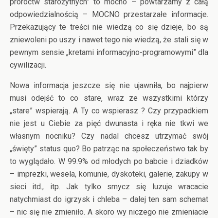
proroctw starożytnych” to mocno – powtarzamy z całą
odpowiedzialnością – MOCNO przestarzałe informacje.
Przekazujący te treści nie wiedzą co się dzieje, bo są
zniewoleni po uszy i nawet tego nie wiedzą, że stali się w
pewnym sensie „kretami informacyjno-programowymi” dla
cywilizacji.
Nowa informacja jeszcze się nie ujawniła, bo najpierw
musi odejść to co stare, wraz ze wszystkimi którzy
„stare” wspierają. A Ty co wspierasz ? Czy przypadkiem
nie jest u Ciebie za pięć dwunasta i ręka nie tkwi we
własnym nocniku? Czy nadal chcesz utrzymać swój
„święty” status quo? Bo patrząc na społeczeństwo tak by
to wyglądało. W 99.9% od młodych po babcie i dziadków
– imprezki, wesela, komunie, dyskoteki, galerie, zakupy w
sieci itd., itp. Jak tylko smycz się luzuje wracacie
natychmiast do igrzysk i chleba – dalej ten sam schemat
– nic się nie zmieniło. A skoro wy niczego nie zmieniacie