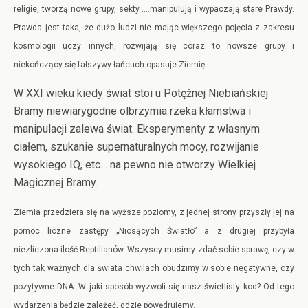
religie, tworzą nowe grupy, sekty ….manipulują i wypaczają stare Prawdy.
Prawda jest taka, że dużo ludzi nie mając większego pojęcia z zakresu
kosmologii uczy innych, rozwijają się coraz to nowsze grupy i
niekończący się fałszywy łańcuch opasuje Ziemię.
W XXI wieku kiedy świat stoi u Potężnej Niebiańskiej
Bramy niewiarygodne olbrzymia rzeka kłamstwa i
manipulacji zalewa świat. Eksperymenty z własnym
ciałem, szukanie supernaturalnych mocy, rozwijanie
wysokiego IQ, etc… na pewno nie otworzy Wielkiej
Magicznej Bramy.
Ziemia przedziera się na wyższe poziomy, z jednej strony przyszły jej na
pomoc liczne zastępy „Niosących Światło” a z drugiej przybyła
niezliczona ilość Reptilianów. Wszyscy musimy zdać sobie sprawę, czy w
tych tak ważnych dla świata chwilach obudzimy w sobie negatywne, czy
pozytywne DNA. W jaki sposób wyzwoli się nasz świetlisty kod? Od tego
wydarzenia będzie zależeć, gdzie powędrujemy.