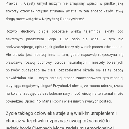
Prawda … Czysty umysł niczym nie zmącony wpuści w pustkę jaką
stworzy człowiek potężny strumień światła. W ten sposób każdy łatwą
drogą może wstąpić w Najwyższą Rzeczywistość.
Rozwój duchowy ciągle pozostaje wielką tajemnicą, skryty pod
sekretnym płaszczem Boga. Dużo osób nie widzi w tym nic
nadzwyczajnego, opisują jak gładko toczy się w nich proces oświecenia.
Ale prawda jest niestety inna … tam, gdzie naprawdę rozpoczyna się
prawdziwy rozwój duchowy, oprócz naturalnych i niestety bolesnych
objawów budzącego się ciała, bezszelestnie skrada się za tą osobą
niewidzialna siła … czym bardziej proces zaawansowany tym mocniej
przyciąga negatywny biegun! Przychodzi chwila, że mocno uderza, rzuca
na kolana, zadając dalsze bolesne rany … coś więcej na ten temat może
powiedzieć Ojciec Pio, Marta Robin i wiele innych świętych postaci.
Życie takiego człowieka staje się wielkim utrapieniem i
chociaż w tej chwili rozpoznaje swoją tożsamość to
jednak hordy Ciemnych Mocy zadają mu emocjonalny i