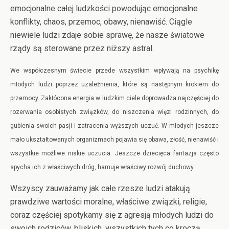
emocjonalne całej ludzkości powodując emocjonalne
konflikty, chaos, przemoc, obawy, nienawiść. Ciągle
niewiele ludzi zdaje sobie sprawę, że nasze światowe
rządy są sterowane przez niższy astral.
We współczesnym świecie przede wszystkim wpływają na psychikę
młodych ludzi poprzez uzależnienia, które są następnym krokiem do
przemocy. Zakłócona energia w ludzkim ciele doprowadza najczęściej do
rozerwania osobistych związków, do niszczenia więzi rodzinnych, do
gubienia swoich pasji i zatracenia wyższych uczuć. W młodych jeszcze
mało ukształtowanych organizmach pojawia się obawa, złość, nienawiść i
wszystkie możliwe niskie uczucia. Jeszcze dziecięca fantazja często
spycha ich z właściwych dróg, hamuje właściwy rozwój duchowy.
Wszyscy zauważamy jak całe rzesze ludzi atakują
prawdziwe wartości moralne, właściwe związki, religie,
coraz częściej spotykamy się z agresją młodych ludzi do
swoich rodziców, bliskich, wszystkich tych co kroczą