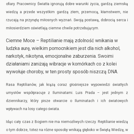
ofiary. Pracownicy Światła ignorują dobre warunki życia, gardzą ziemską
wiedzą a przede wszystkim gardzą złem, przemocą, kłamstwem, nie
rzucają na przynętę miłosnych wyznań. Swoją postawą, dobrocią serca i
miłosierdziem oświetlają ciemne chwile potrzebującym.
Ciemne Moce – Reptilianie mają zdolność wnikania w
ludzka aurę, wielkim pomocnikiem jest dla nich alkohol,
narkotyk, nikotyna, emocjonalne zaburzenia. Swoimi
działaniami zaniżają wibracje w komórkach co z kolei
wywołuje choroby, w ten prosty sposób niszczą DNA.
Rasa Reptilianów, jak krążą coraz głośniejsze wypowiedzi światłych
umysłów współpracuje z Iluminatami. Luis Prada – jest jednym z
dziennikarzy, który pisze otwarcie o Iluminatach i ich światowych
wpływach na losy całego świata.
Idąc cały czas z Bogiem nie ma niemożliwych rzeczy. Reptilianie wiedzą
o tym dobrze, toteż na różne sposoby wnikają głęboko w Świętą Wiedzę, w