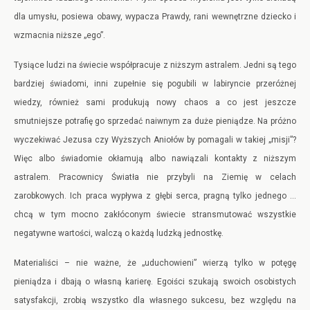
dla umysłu, posiewa obawy, wypacza Prawdy, rani wewnętrzne dziecko i
wzmacnia niższe „ego”.
Tysiące ludzi na świecie współpracuje z niższym astralem. Jedni są tego
bardziej świadomi, inni zupełnie się pogubili w labiryncie przeróżnej
wiedzy, również sami produkują nowy chaos a co jest jeszcze
smutniejsze potrafię go sprzedać naiwnym za duże pieniądze. Na próżno
wyczekiwać Jezusa czy Wyższych Aniołów by pomagali w takiej „misji”?
Więc albo świadomie okłamują albo nawiązali kontakty z niższym
astralem. Pracownicy Światła nie przybyli na Ziemię w celach
zarobkowych. Ich praca wypływa z głębi serca, pragną tylko jednego …
chcą w tym mocno zakłóconym świecie stransmutować wszystkie
negatywne wartości, walczą o każdą ludzką jednostkę.
Materialiści – nie ważne, że „uduchowieni” wierzą tylko w potęgę
pieniądza i dbają o własną karierę. Egoiści szukają swoich osobistych
satysfakcji, zrobią wszystko dla własnego sukcesu, bez względu na