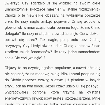
uwierzyć. Czy zdarzało Ci się widzieć na swoim ciele
„samoczynnie skaczące mięśnie” w stanie rozluźnienia?
Chodzi o te niewielkie obszary, na wybranym obszarze
ciała. Ile razy nagle znikąd pojawiało Ci się ukłucie w
głowie, lub w innej części ciała, pomimo tego, że nic Ci nie
dolegało? Ile razy ni stąd ni z owąd ścisnęło Cię w dołku i
pojawił się stres? Tak nagle, po prostu bez żadnej
przyczyny. Czy kiedykolwiek udało Ci się zastanowić nad
źródłem takich fenomenów? Ile razy jadąc samochodem
nagle Cie coś „walnęło” ?
Objawy te są czyste, ogólne, popularne, a nawet ośmielę
się napisać, że na masową skalę. Niski astral podpina się
do Ciebie poprzez czakry, o czym już pisałem w innych
artykułach na tym blogu. Jeżeli czakr udało Ci się pozbyć i
wypracowałeś ochronę, która trzyma na dystans
energetycznych krwiopijców jesteś szczęściarzem. Mnie
zajęło to lata harówki po kilka godzin dziennie i robię