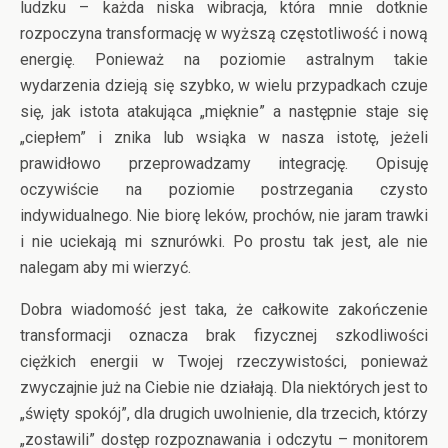
ludzku – każda niska wibracja, która mnie dotknie
rozpoczyna transformację w wyższą częstotliwość i nową
energię. Ponieważ na poziomie astralnym takie
wydarzenia dzieją się szybko, w wielu przypadkach czuje
się, jak istota atakująca „mięknie” a następnie staje się
„ciepłem” i znika lub wsiąka w nasza istotę, jeżeli
prawidłowo przeprowadzamy integrację. Opisuję
oczywiście na poziomie postrzegania czysto
indywidualnego. Nie biorę leków, prochów, nie jaram trawki
i nie uciekają mi sznurówki. Po prostu tak jest, ale nie
nalegam aby mi wierzyć.
Dobra wiadomość jest taka, że całkowite zakończenie
transformacji oznacza brak fizycznej szkodliwości
ciężkich energii w Twojej rzeczywistości, ponieważ
zwyczajnie już na Ciebie nie działają. Dla niektórych jest to
„święty spokój”, dla drugich uwolnienie, dla trzecich, którzy
„zostawili” dostęp rozpoznawania i odczytu – monitorem