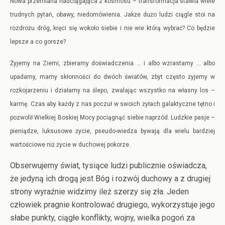
Nowa przemiana nadciągająca z kosmosu – transformacja stawia wiele
trudnych pytań, obawy, niedomówienia. Jakże dużo ludzi ciągle stoi na
rozdrożu dróg, kręci się wokoło siebie i nie wie którą wybrać? Co będzie
lepsze a co gorsze?
Żyjemy na Ziemi, zbieramy doświadczenia … i albo wzrastamy … albo
upadamy, mamy skłonności do dwóch światów, zbyt często żyjemy w
rozkojarzeniu i działamy na ślepo, zwalając wszystko na własny los –
karmę. Czas aby każdy z nas poczuł w swoich żyłach galaktyczne tętno i
pozwolił Wielkiej Boskiej Mocy pociągnąć siebie naprzód. Ludzkie pasje –
pieniądze, luksusowe życie, pseudo-wiedza bywają dla wielu bardziej
wartościowe niż życie w duchowej pokorze.
Obserwujemy świat, tysiące ludzi publicznie oświadcza,
że jedyną ich drogą jest Bóg i rozwój duchowy a z drugiej
strony wyraźnie widzimy ileż szerzy się zła. Jeden
człowiek pragnie kontrolować drugiego, wykorzystuje jego
słabe punkty, ciągłe konflikty, wojny, wielka pogoń za