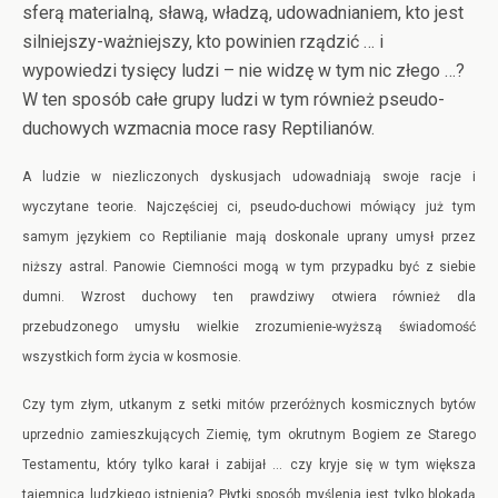
sferą materialną, sławą, władzą, udowadnianiem, kto jest
silniejszy-ważniejszy, kto powinien rządzić … i
wypowiedzi tysięcy ludzi – nie widzę w tym nic złego …?
W ten sposób całe grupy ludzi w tym również pseudo-
duchowych wzmacnia moce rasy Reptilianów.
A ludzie w niezliczonych dyskusjach udowadniają swoje racje i
wyczytane teorie. Najczęściej ci, pseudo-duchowi mówiący już tym
samym językiem co Reptilianie mają doskonale uprany umysł przez
niższy astral. Panowie Ciemności mogą w tym przypadku być z siebie
dumni. Wzrost duchowy ten prawdziwy otwiera również dla
przebudzonego umysłu wielkie zrozumienie-wyższą świadomość
wszystkich form życia w kosmosie.
Czy tym złym, utkanym z setki mitów przeróżnych kosmicznych bytów
uprzednio zamieszkujących Ziemię, tym okrutnym Bogiem ze Starego
Testamentu, który tylko karał i zabijał … czy kryje się w tym większa
tajemnica ludzkiego istnienia? Płytki sposób myślenia jest tylko blokadą