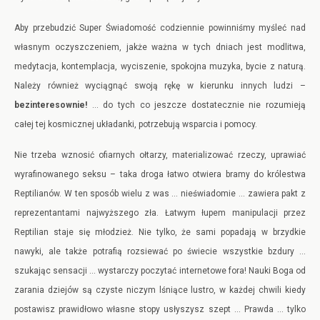
Aby przebudzić Super Świadomość codziennie powinniśmy myśleć nad
własnym oczyszczeniem, jakże ważna w tych dniach jest modlitwa,
medytacja, kontemplacja, wyciszenie, spokojna muzyka, bycie z naturą.
Należy również wyciągnąć swoją rękę w kierunku innych ludzi –
bezinteresownie!
… do tych co jeszcze dostatecznie nie rozumieją
całej tej kosmicznej układanki, potrzebują wsparcia i pomocy.
Nie trzeba wznosić ofiarnych ołtarzy, materializować rzeczy, uprawiać
wyrafinowanego seksu – taka droga łatwo otwiera bramy do królestwa
Reptilianów. W ten sposób wielu z was … nieświadomie … zawiera pakt z
reprezentantami najwyższego zła. Łatwym łupem manipulacji przez
Reptilian staje się młodzież. Nie tylko, że sami popadają w brzydkie
nawyki, ale także potrafią rozsiewać po świecie wszystkie bzdury …
szukając sensacji … wystarczy poczytać internetowe fora! Nauki Boga od
zarania dziejów są czyste niczym lśniące lustro, w każdej chwili kiedy
postawisz prawidłowo własne stopy usłyszysz szept … Prawda … tylko