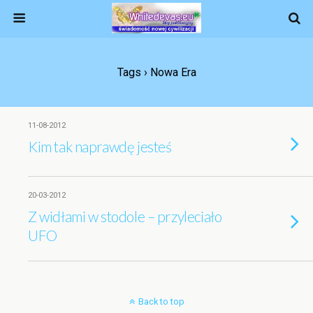
Tags › Nowa Era
11-08-2012
Kim tak naprawdę jesteś
20-03-2012
Z widłami w stodole – przyleciało
UFO
Back to top