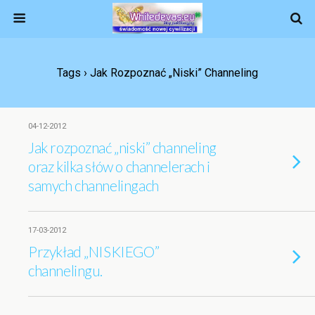
Tags › Jak Rozpoznać „niski” Channeling
04-12-2012
Jak rozpoznać „niski” channeling
oraz kilka słów o channelerach i
samych channelingach
17-03-2012
Przykład „NISKIEGO”
channelingu.