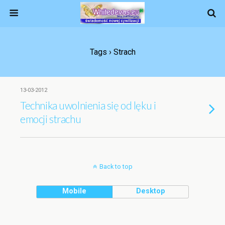
Tags › Strach
13-03-2012
Technika uwolnienia się od lęku i
emocji strachu
Back to top
Mobile
Desktop