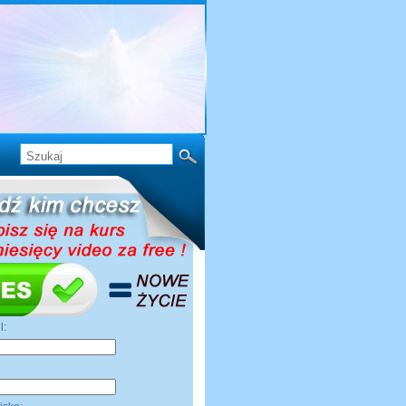
il:
ę: