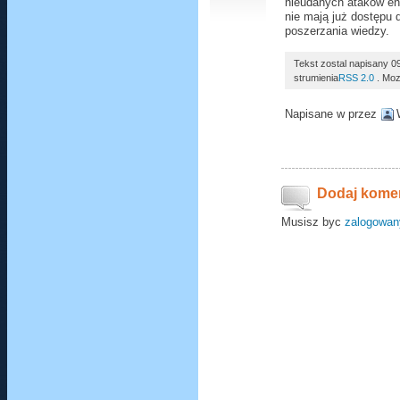
nieudanych ataków en
nie mają już dostęp
poszerzania wiedzy.
Tekst zostal napisany 
strumienia
RSS 2.0
. Mo
Napisane w
przez
Dodaj kome
Musisz byc
zalogowan