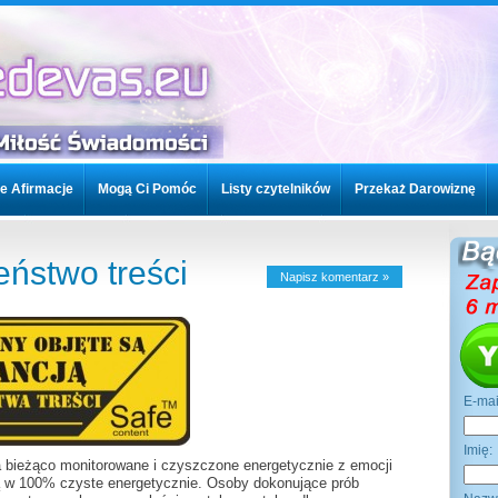
e Afirmacje
Mogą Ci Pomóc
Listy czytelników
Przekaż Darowiznę
woje kursy
Kontakt / FAQ
Twoje Afirmacje
Mogą Ci Pomóc
ństwo treści
Napisz komentarz »
znę
Topics
E-ma
Imi
a bieżąco monitorowane i czyszczone energetycznie z emocji
są w 100% czyste energetycznie. Osoby dokonujące prób