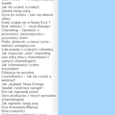
światło
Jak nie szukać a znaleźć
Uwolnij swoją starą…
Życie po śmierci – tam się właśnie
udasz.
Kiedy znajdę się w Nowej Erze ?
Brak obfitości ? – Usuń blokady!
Channeling – Opowieść o
przeszłości, teraźniejszości i
przyszłości Ziemi.
Plotki, ploteczki, a nasze życie i
wartości energetyczne.
Cała prawda o czakrach człowieka.
Jak rozpoznać „niski” channeling
oraz kilka słów o channelerach i
samych channelingach
Jak zrównoważyć czakry
kryształami
Edukacja na wysokiej
częstotliwości – Jak nie czytać a
wiedzieć!
Jak „wygląda” Nowa Energia.
Upadek cywilizacji nastąpił !
Kim tak naprawdę jesteś
Sens przekazów z innych wymiarów
(channelingów).
Jak naprawić swoją aurę
Kurs Kreowania Własnej
Rzeczywistości
Zachowanie stabilności i życie