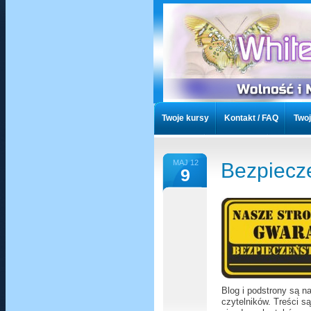
Twoje kursy
Kontakt / FAQ
Twoj
Artykuły
Artykuły Chronione
T
MAJ 12
Bezpiecze
9
Listy czytelników
Przekaż Darowi
Blog i podstrony są n
czytelników. Treści 