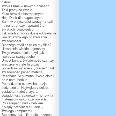
natury
Twoja Firma w nowych czasach
Triki pracy na etacie
Kilka słów dla bezrobotnych
Help Desk dla zagubionych.
Sami w przyszłości tworzymy dziś
na na jutro, czyli opowieść o
światach równoległych
Jak władza tworzy iluzję oddzielenia
Sekret szybkiego poszerzania
świadomości
Dlaczego myślisz to co myślisz?
Ujawnienie wielkiej tajemnicy.
Twoje własne ciało, czyli jak
tworzysz swoją osobę
Umysł kontra świadomość czyli żyj
wiecznie w ciele fizycznym
Sposób na wyjście z „trzeciej” czyli
świadomość ponad materią
Rezonans Schumana, Twoje ciało i
co z nami będzie
Pochodzenie człowieka, iluzja
oddzielenia | Największy sekret
dostatku i radości życia.
Świadomość zbiorowa – hurtownia
materiałów wykończeniowych
Po zakupach nad kibelkiem…
Kolejny prezent dla Ciebie (i
Twojego komputera)
Bezcenny dar – lista dla każdego.