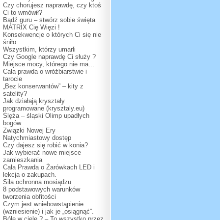
Czy chorujesz naprawdę, czy ktoś
Ci to wmówił?
Bądź guru – stwórz sobie święta
MATRIX Cię Więzi !
Konsekwencje o których Ci się nie
śniło
Wszystkim, którzy umarli
Czy Google naprawdę Ci służy ?
Miejsce mocy, którego nie ma…
Cała prawda o wróżbiarstwie i
tarocie
„Bez konserwantów” – kity z
satelity?
Jak działają kryształy
programowane (krysztaly.eu)
Ślęża – śląski Olimp upadłych
bogów
Związki Nowej Ery
Natychmiastowy dostęp
Czy dajesz się robić w konia?
Jak wybierać nowe miejsce
zamieszkania
Cała Prawda o Żarówkach LED i
lekcja o zakupach.
Siła ochronna mosiądzu
8 podstawowych warunków
tworzenia obfitości
Czym jest wniebowstąpienie
(wzniesienie) i jak je „osiągnąć”.
Bóle w ciele ? – To wszystko przez