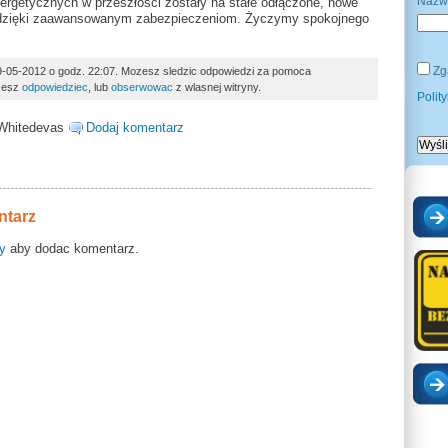
Nazw
ergetycznych w przeszłości zostały na stałe odłączone, nowe
u dzięki zaawansowanym zabezpieczeniom. Życzymy spokojnego
Zg
09-05-2012 o godz. 22:07. Mozesz sledzic odpowiedzi za pomoca
zesz
odpowiedziec
, lub
obserwowac
z wlasnej witryny.
Polit
Whitedevas
Dodaj komentarz
ntarz
y
aby dodac komentarz.