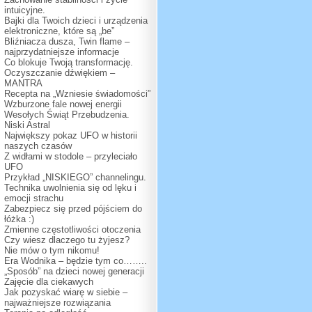
intuicyjne.
Bajki dla Twoich dzieci i urządzenia
elektroniczne, które są „be”
Bliźniacza dusza, Twin flame –
najprzydatniejsze informacje
Co blokuje Twoją transformację.
Oczyszczanie dźwiękiem –
MANTRA
Recepta na „Wzniesie świadomości”
Wzburzone fale nowej energii
Wesołych Świąt Przebudzenia.
Niski Astral
Największy pokaz UFO w historii
naszych czasów
Z widłami w stodole – przyleciało
UFO
Przykład „NISKIEGO” channelingu.
Technika uwolnienia się od lęku i
emocji strachu
Zabezpiecz się przed pójściem do
łóżka :)
Zmienne częstotliwości otoczenia
Czy wiesz dlaczego tu żyjesz?
Nie mów o tym nikomu!
Era Wodnika – będzie tym co……..
„Sposób” na dzieci nowej generacji
Zajęcie dla ciekawych
Jak pozyskać wiarę w siebie –
najważniejsze rozwiązania