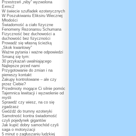
Przestrzeń „niby” wyzwolona
E≠mc2
W świecie szufladek ezoterycznych
W Poszukiwaniu Eliksiru Wiecznej
Młodości
Świadomość a ciało fizyczne
Fenomeny Rezonansu Schumana
Fizyczność bez duchowości a
duchowość bez fizyczności
Prowadź się własną ścieżką
„Skok kwantowy”
Ważne pytania i ważne odpowiedzi
Smaruj się tym:
30 przykazań uwalniającego
Najlepsze przed nami
Przygotowanie do zmian i na
pierwszy kontakt
Zakupy kontrolowane – ale czy
przez Ciebie?
Przedmioty mogące Ci silnie pomóc
Tajemnica lewitacji i wyzwolenie od
myśli
Sprawdź czy wiesz, na co się
zgadzasz
Gwóźdź do trumny ezoteryki
Samotność kontra świadomość
czyli pojedynek gigantów
Jak kupić dobry samochód czyli
saga o motoryzacji
5 minut o zagłuszaniu ludzkiej