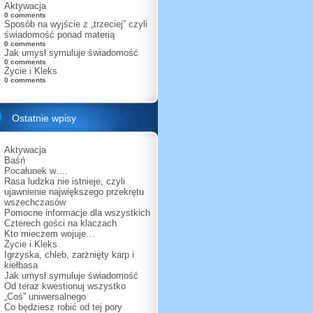
Aktywacja
0 comments
Sposób na wyjście z „trzeciej” czyli
świadomość ponad materią
0 comments
Jak umysł symuluje świadomość
0 comments
Życie i Kleks
0 comments
Ostatnie wpisy
Aktywacja
Baśń
Pocałunek w….
Rasa ludzka nie istnieje, czyli
ujawnienie największego przekrętu
wszechczasów
Pomocne informacje dla wszystkich
Czterech gości na klaczach
Kto mieczem wojuje…
Życie i Kleks
Igrzyska, chleb, zarżnięty karp i
kiełbasa
Jak umysł symuluje świadomość
Od teraz kwestionuj wszystko
„Coś” uniwersalnego
Co będziesz robić od tej pory